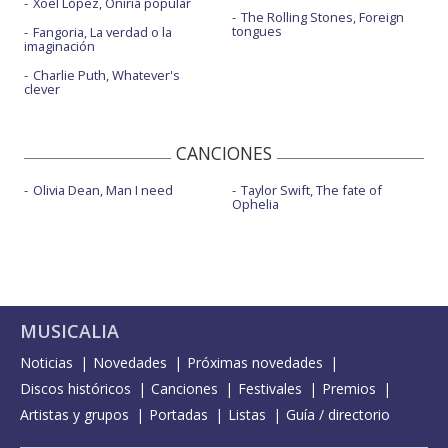
Xoel López, Oniria popular
The Rolling Stones, Foreign
tongues
Fangoria, La verdad o la
imaginación
Charlie Puth, Whatever's
clever
CANCIONES
Olivia Dean, Man I need
Taylor Swift, The fate of
Ophelia
MUSICALIA
Noticias
Novedades
Próximas novedades
Discos históricos
Canciones
Festivales
Premios
Artistas y grupos
Portadas
Listas
Guía / directorio