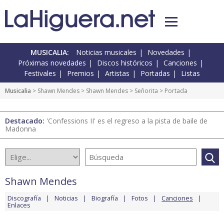
MUSICALIA:
Noticias musicales
Novedades
Próximas novedades
Discos históricos
Canciones
Festivales
Premios
Artistas
Portadas
Listas
Musicalia
>
Shawn Mendes
>
Shawn Mendes
>
Señorita
> Portada
Destacado:
'Confessions II' es el regreso a la pista de baile de
Madonna
Shawn Mendes
Discografía
Noticias
Biografía
Fotos
Canciones
Enlaces