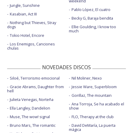
weekend
Jungle, Sunshine
Pablo López, El cuatro
Kasabian, Act III
Becky G, Baraja bendita
Nothing but Thieves, Stray
dogs
Ellie Goulding, I know too
much
Tokio Hotel, Encore
Los Enemigos, Canciones
chulas
NOVEDADES DISCOS
Siloé, Terrorismo emocional
Nil Moliner, Nexo
Gracie Abrams, Daughter from
Jessie Ware, Superbloom
hell
Gorillaz, The mountain
Julieta Venegas, Norteña
Ana Torroja, Se ha acabado el
Ella Langley, Dandelion
show
Muse, The wow! signal
FLO, Therapy at the club
Bruno Mars, The romantic
David DeMaría, La puerta
mágica