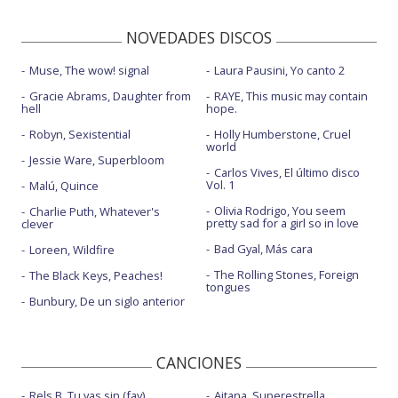
NOVEDADES DISCOS
Muse, The wow! signal
Laura Pausini, Yo canto 2
Gracie Abrams, Daughter from
RAYE, This music may contain
hell
hope.
Robyn, Sexistential
Holly Humberstone, Cruel
world
Jessie Ware, Superbloom
Carlos Vives, El último disco
Vol. 1
Malú, Quince
Olivia Rodrigo, You seem
Charlie Puth, Whatever's
pretty sad for a girl so in love
clever
Bad Gyal, Más cara
Loreen, Wildfire
The Rolling Stones, Foreign
The Black Keys, Peaches!
tongues
Bunbury, De un siglo anterior
CANCIONES
Rels B, Tu vas sin (fav)
Aitana, Superestrella