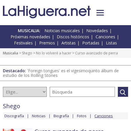
MUSICALIA:
Noticias musicales
Novedades
Próximas novedades
Discos históricos
Canciones
Festivales
Premios
Artistas
Portadas
Listas
Musicalia
>
Shego
>
No lo volveré a hacer
> Curso avanzado de perra
Destacado:
'Foreign tongues' es el vigesimoquinto álbum de
estudio de los Rolling Stones
Shego
Discografía
Noticias
Biografía
Fotos
Canciones