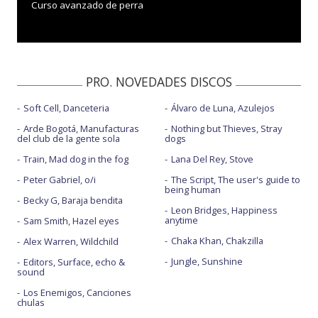
Curso avanzado de perra
PRO. NOVEDADES DISCOS
Soft Cell, Danceteria
Álvaro de Luna, Azulejos
Arde Bogotá, Manufacturas
Nothing but Thieves, Stray
del club de la gente sola
dogs
Train, Mad dog in the fog
Lana Del Rey, Stove
Peter Gabriel, o/i
The Script, The user's guide to
being human
Becky G, Baraja bendita
Leon Bridges, Happiness
anytime
Sam Smith, Hazel eyes
Chaka Khan, Chakzilla
Alex Warren, Wildchild
Jungle, Sunshine
Editors, Surface, echo &
sound
Los Enemigos, Canciones
chulas