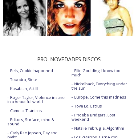
PRO. NOVEDADES DISCOS
Eels, Cookie happened
Ellie Goulding, I know too
much
Toundra, Siete
Nickelback, Everything under
the sun
Kasabian, Act III
Europe, Come this madness
Roger Taylor, Violence insane
in a beautiful world
Tove Lo, Estrus
Camela, Titánicos
Phoebe Bridgers, Lost
weekend
Editors, Surface, echo &
sound
Natalie Imbruglia, Algorithm
Carly Rae Jepsen, Day and
night
Los Zigarros, Carne con