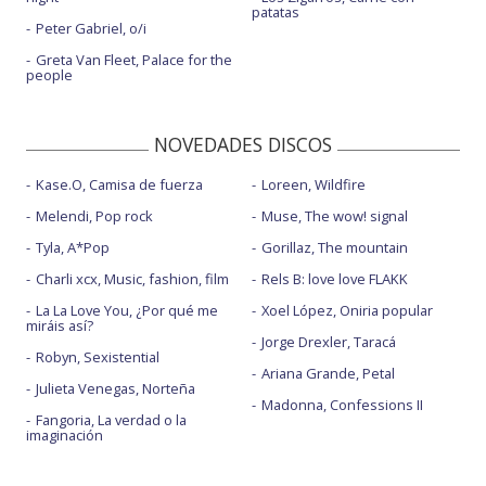
patatas
Peter Gabriel, o/i
Greta Van Fleet, Palace for the
people
NOVEDADES DISCOS
Kase.O, Camisa de fuerza
Loreen, Wildfire
Melendi, Pop rock
Muse, The wow! signal
Tyla, A*Pop
Gorillaz, The mountain
Charli xcx, Music, fashion, film
Rels B: love love FLAKK
La La Love You, ¿Por qué me
Xoel López, Oniria popular
miráis así?
Jorge Drexler, Taracá
Robyn, Sexistential
Ariana Grande, Petal
Julieta Venegas, Norteña
Madonna, Confessions II
Fangoria, La verdad o la
imaginación