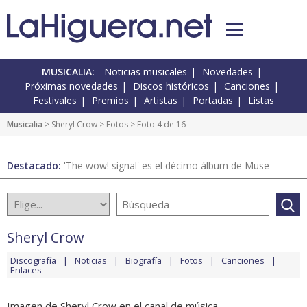
MUSICALIA:
Noticias musicales
Novedades
Próximas novedades
Discos históricos
Canciones
Festivales
Premios
Artistas
Portadas
Listas
Musicalia
>
Sheryl Crow
>
Fotos
> Foto 4 de 16
Destacado:
'The wow! signal' es el décimo álbum de Muse
Sheryl Crow
Discografía
Noticias
Biografía
Fotos
Canciones
Enlaces
Imagen de Sheryl Crow en el canal de música.