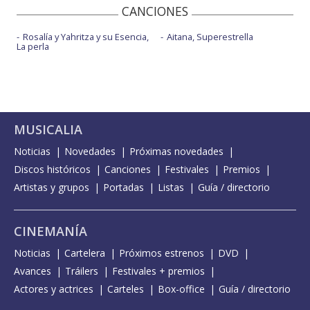
CANCIONES
Rosalía y Yahritza y su Esencia,
Aitana, Superestrella
La perla
MUSICALIA
Noticias
Novedades
Próximas novedades
Discos históricos
Canciones
Festivales
Premios
Artistas y grupos
Portadas
Listas
Guía / directorio
CINEMANÍA
Noticias
Cartelera
Próximos estrenos
DVD
Avances
Tráilers
Festivales + premios
Actores y actrices
Carteles
Box-office
Guía / directorio