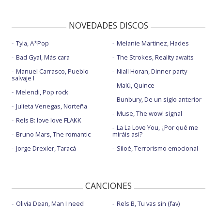
NOVEDADES DISCOS
Tyla, A*Pop
Melanie Martinez, Hades
Bad Gyal, Más cara
The Strokes, Reality awaits
Manuel Carrasco, Pueblo
Niall Horan, Dinner party
salvaje I
Malú, Quince
Melendi, Pop rock
Bunbury, De un siglo anterior
Julieta Venegas, Norteña
Muse, The wow! signal
Rels B: love love FLAKK
La La Love You, ¿Por qué me
Bruno Mars, The romantic
miráis así?
Jorge Drexler, Taracá
Siloé, Terrorismo emocional
CANCIONES
Olivia Dean, Man I need
Rels B, Tu vas sin (fav)