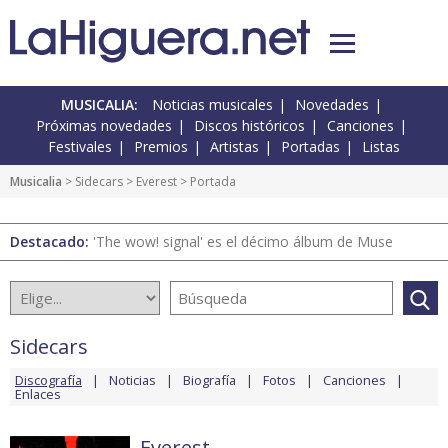
MUSICALIA:
Noticias musicales
Novedades
Próximas novedades
Discos históricos
Canciones
Festivales
Premios
Artistas
Portadas
Listas
Musicalia
>
Sidecars
>
Everest
> Portada
Destacado:
'The wow! signal' es el décimo álbum de Muse
Sidecars
Discografía
Noticias
Biografía
Fotos
Canciones
Enlaces
Everest