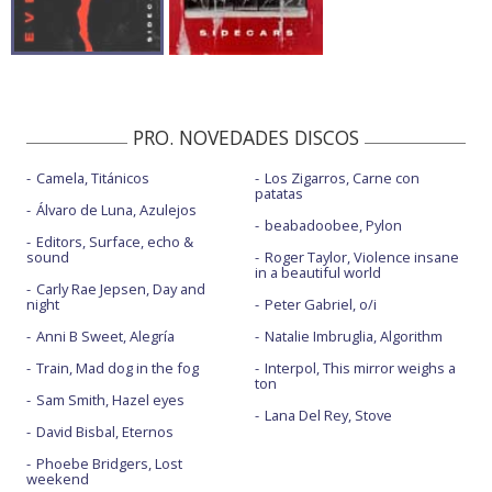
PRO. NOVEDADES DISCOS
Camela, Titánicos
Los Zigarros, Carne con
patatas
Álvaro de Luna, Azulejos
beabadoobee, Pylon
Editors, Surface, echo &
sound
Roger Taylor, Violence insane
in a beautiful world
Carly Rae Jepsen, Day and
night
Peter Gabriel, o/i
Anni B Sweet, Alegría
Natalie Imbruglia, Algorithm
Train, Mad dog in the fog
Interpol, This mirror weighs a
ton
Sam Smith, Hazel eyes
Lana Del Rey, Stove
David Bisbal, Eternos
Phoebe Bridgers, Lost
weekend