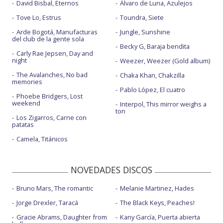
David Bisbal, Eternos
Álvaro de Luna, Azulejos
Tove Lo, Estrus
Toundra, Siete
Arde Bogotá, Manufacturas
Jungle, Sunshine
del club de la gente sola
Becky G, Baraja bendita
Carly Rae Jepsen, Day and
night
Weezer, Weezer (Gold album)
The Avalanches, No bad
Chaka Khan, Chakzilla
memories
Pablo López, El cuatro
Phoebe Bridgers, Lost
weekend
Interpol, This mirror weighs a
ton
Los Zigarros, Carne con
patatas
Camela, Titánicos
NOVEDADES DISCOS
Bruno Mars, The romantic
Melanie Martinez, Hades
Jorge Drexler, Taracá
The Black Keys, Peaches!
Gracie Abrams, Daughter from
Kany García, Puerta abierta