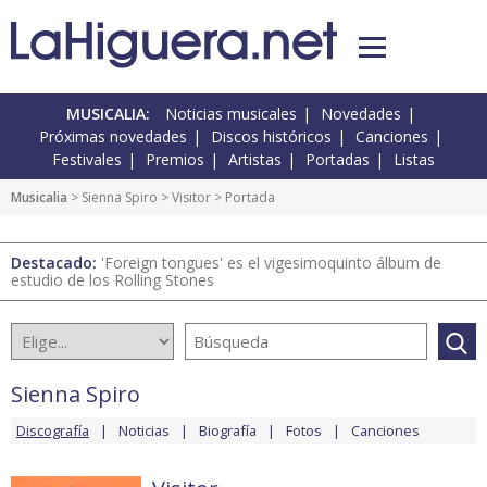
MUSICALIA:
Noticias musicales
Novedades
Próximas novedades
Discos históricos
Canciones
Festivales
Premios
Artistas
Portadas
Listas
Musicalia
>
Sienna Spiro
>
Visitor
> Portada
Destacado:
'Foreign tongues' es el vigesimoquinto álbum de
estudio de los Rolling Stones
Sienna Spiro
Discografía
Noticias
Biografía
Fotos
Canciones