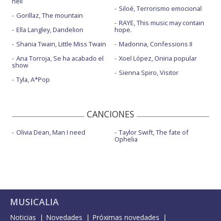
hell
Siloé, Terrorismo emocional
Gorillaz, The mountain
RAYE, This music may contain
Ella Langley, Dandelion
hope.
Shania Twain, Little Miss Twain
Madonna, Confessions II
Ana Torroja, Se ha acabado el
Xoel López, Oniria popular
show
Sienna Spiro, Visitor
Tyla, A*Pop
CANCIONES
Olivia Dean, Man I need
Taylor Swift, The fate of
Ophelia
MUSICALIA
Noticias
Novedades
Próximas novedades