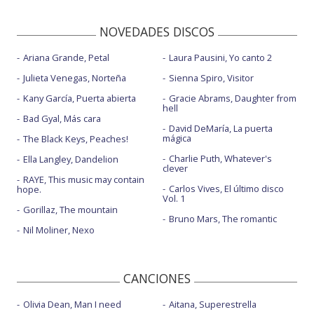
NOVEDADES DISCOS
Ariana Grande, Petal
Laura Pausini, Yo canto 2
Julieta Venegas, Norteña
Sienna Spiro, Visitor
Kany García, Puerta abierta
Gracie Abrams, Daughter from
hell
Bad Gyal, Más cara
David DeMaría, La puerta
mágica
The Black Keys, Peaches!
Charlie Puth, Whatever's
Ella Langley, Dandelion
clever
RAYE, This music may contain
Carlos Vives, El último disco
hope.
Vol. 1
Gorillaz, The mountain
Bruno Mars, The romantic
Nil Moliner, Nexo
CANCIONES
Olivia Dean, Man I need
Aitana, Superestrella