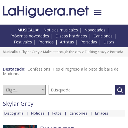
MUSICALIA:
Noticias musicales
Novedades
Próximas novedades
Discos históricos
Canciones
Festivales
Premios
Artistas
Portadas
Listas
Musicalia
>
Skylar Grey
>
Make it through the day
>
Fucking crazy
> Portada
Destacado:
'Confessions II' es el regreso a la pista de baile de
Madonna
Skylar Grey
Discografía
Noticias
Fotos
Canciones
Enlaces