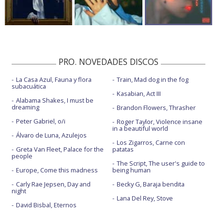
PRO. NOVEDADES DISCOS
La Casa Azul, Fauna y flora
Train, Mad dog in the fog
subacuática
Kasabian, Act III
Alabama Shakes, I must be
dreaming
Brandon Flowers, Thrasher
Peter Gabriel, o/i
Roger Taylor, Violence insane
in a beautiful world
Álvaro de Luna, Azulejos
Los Zigarros, Carne con
Greta Van Fleet, Palace for the
patatas
people
The Script, The user's guide to
Europe, Come this madness
being human
Carly Rae Jepsen, Day and
Becky G, Baraja bendita
night
Lana Del Rey, Stove
David Bisbal, Eternos