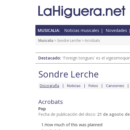
MUSICALIA:
Noticias musicales
Novedades
Musicalia
>
Sondre Lerche
> Acrobats
Destacado:
'Foreign tongues' es el vigesimoqui
Sondre Lerche
Discografía
Noticias
Fotos
Canciones
Acrobats
Pop
Fecha de publicación del disco:
21 de agosto de
1.How much of this was planned