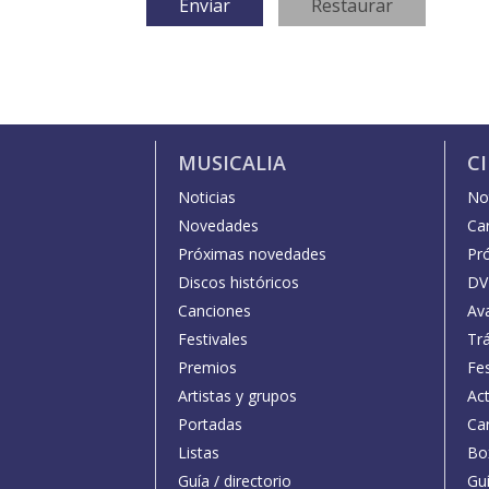
MUSICALIA
C
Noticias
Not
Novedades
Car
Próximas novedades
Pr
Discos históricos
DV
Canciones
Av
Festivales
Trá
Premios
Fe
Artistas y grupos
Act
Portadas
Car
Listas
Bo
Guía / directorio
Guí