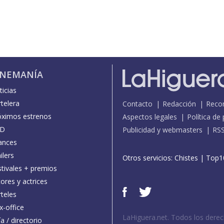
INEMANÍA
icias
telera
Contacto
Redacción
Reco
óximos estrenos
Aspectos legales
Política de
D
Publicidad y webmasters
RS
ances
ilers
Otros servicios:
Chistes
|
Top1
stivales + premios
ores y actrices
teles
x-office
LaHiguera.net. Todos los dere
a / directorio