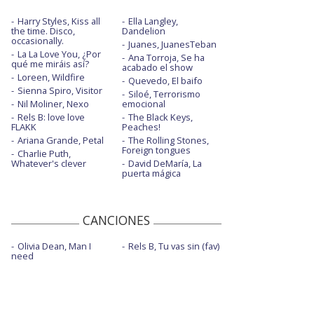
Harry Styles, Kiss all
Ella Langley,
the time. Disco,
Dandelion
occasionally.
Juanes, JuanesTeban
La La Love You, ¿Por
Ana Torroja, Se ha
qué me miráis así?
acabado el show
Loreen, Wildfire
Quevedo, El baifo
Sienna Spiro, Visitor
Siloé, Terrorismo
Nil Moliner, Nexo
emocional
Rels B: love love
The Black Keys,
FLAKK
Peaches!
Ariana Grande, Petal
The Rolling Stones,
Foreign tongues
Charlie Puth,
Whatever's clever
David DeMaría, La
puerta mágica
CANCIONES
Olivia Dean, Man I
Rels B, Tu vas sin (fav)
need