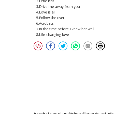
2.Little kids
3.Drive me away from you
4.Love is all
5.Follow the river
6.Acrobats
7.In the time before I knew her well
8.Life-changing love
Acrobats
es el undécimo álbum de estudi