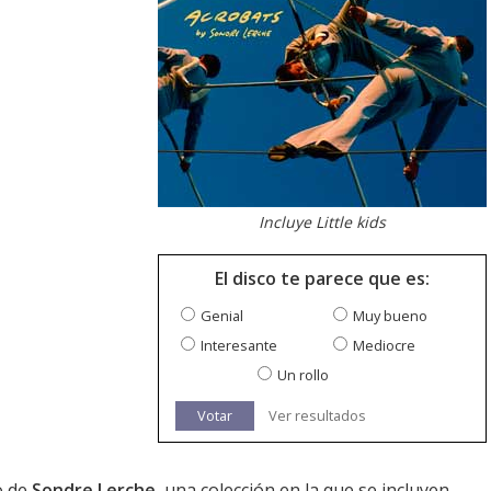
Incluye Little kids
El disco te parece que es:
Genial
Muy bueno
Interesante
Mediocre
Un rollo
Votar
Ver resultados
o de
Sondre Lerche
, una colección en la que se incluyen