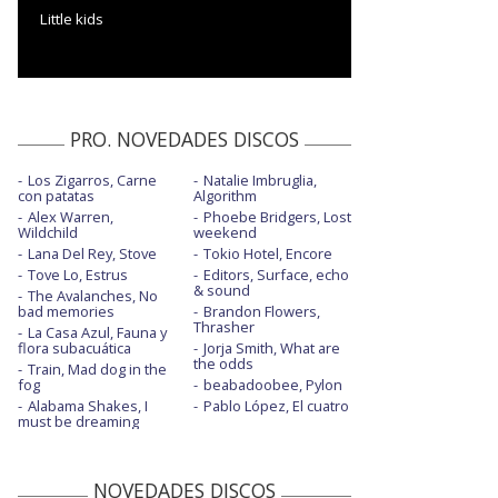
Little kids
PRO. NOVEDADES DISCOS
Los Zigarros, Carne
Natalie Imbruglia,
con patatas
Algorithm
Alex Warren,
Phoebe Bridgers, Lost
Wildchild
weekend
Lana Del Rey, Stove
Tokio Hotel, Encore
Tove Lo, Estrus
Editors, Surface, echo
& sound
The Avalanches, No
bad memories
Brandon Flowers,
Thrasher
La Casa Azul, Fauna y
flora subacuática
Jorja Smith, What are
the odds
Train, Mad dog in the
fog
beabadoobee, Pylon
Alabama Shakes, I
Pablo López, El cuatro
must be dreaming
NOVEDADES DISCOS