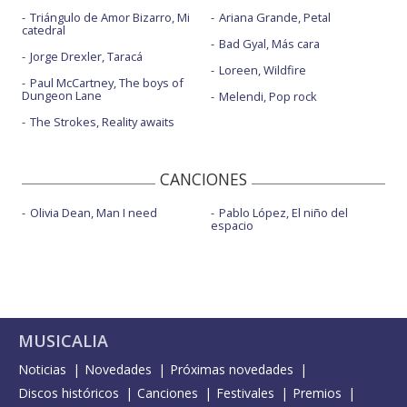
Triángulo de Amor Bizarro, Mi
Ariana Grande, Petal
catedral
Bad Gyal, Más cara
Jorge Drexler, Taracá
Loreen, Wildfire
Paul McCartney, The boys of
Dungeon Lane
Melendi, Pop rock
The Strokes, Reality awaits
CANCIONES
Olivia Dean, Man I need
Pablo López, El niño del
espacio
MUSICALIA
Noticias
Novedades
Próximas novedades
Discos históricos
Canciones
Festivales
Premios