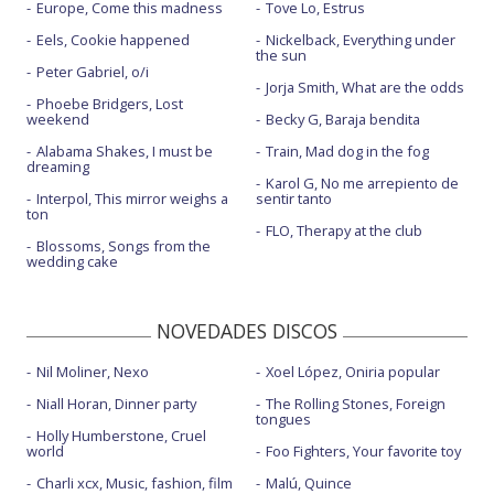
Europe, Come this madness
Tove Lo, Estrus
Eels, Cookie happened
Nickelback, Everything under
the sun
Peter Gabriel, o/i
Jorja Smith, What are the odds
Phoebe Bridgers, Lost
weekend
Becky G, Baraja bendita
Alabama Shakes, I must be
Train, Mad dog in the fog
dreaming
Karol G, No me arrepiento de
Interpol, This mirror weighs a
sentir tanto
ton
FLO, Therapy at the club
Blossoms, Songs from the
wedding cake
NOVEDADES DISCOS
Nil Moliner, Nexo
Xoel López, Oniria popular
Niall Horan, Dinner party
The Rolling Stones, Foreign
tongues
Holly Humberstone, Cruel
world
Foo Fighters, Your favorite toy
Charli xcx, Music, fashion, film
Malú, Quince