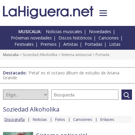
MUSICALIA:
Noticias musicales
Novedades
Próximas novedades
Discos históricos
Canciones
Festivales
Premios
Artistas
Portadas
Listas
Musicalia
>
Soziedad Alkoholika
>
Sistema antisocial
> Portada
Destacado:
'Petal' es el octavo álbum de estudio de Ariana
Grande
Soziedad Alkoholika
Discografía
Noticias
Fotos
Canciones
Enlaces