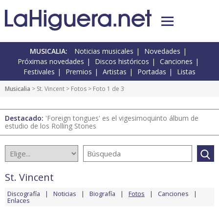
MUSICALIA:
Noticias musicales
Novedades
Próximas novedades
Discos históricos
Canciones
Festivales
Premios
Artistas
Portadas
Listas
Musicalia
>
St. Vincent
>
Fotos
> Foto 1 de 3
Destacado:
'Foreign tongues' es el vigesimoquinto álbum de
estudio de los Rolling Stones
St. Vincent
Discografía
Noticias
Biografía
Fotos
Canciones
Enlaces