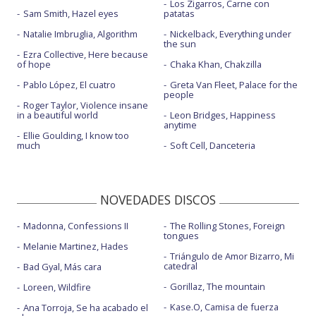
Los Zigarros, Carne con
Sam Smith, Hazel eyes
patatas
Natalie Imbruglia, Algorithm
Nickelback, Everything under
the sun
Ezra Collective, Here because
of hope
Chaka Khan, Chakzilla
Pablo López, El cuatro
Greta Van Fleet, Palace for the
people
Roger Taylor, Violence insane
in a beautiful world
Leon Bridges, Happiness
anytime
Ellie Goulding, I know too
much
Soft Cell, Danceteria
NOVEDADES DISCOS
Madonna, Confessions II
The Rolling Stones, Foreign
tongues
Melanie Martinez, Hades
Triángulo de Amor Bizarro, Mi
catedral
Bad Gyal, Más cara
Gorillaz, The mountain
Loreen, Wildfire
Kase.O, Camisa de fuerza
Ana Torroja, Se ha acabado el