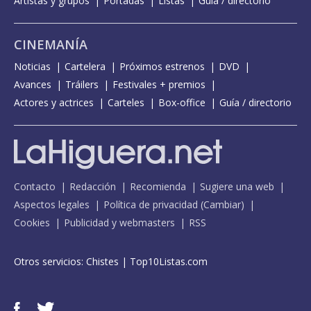
Artistas y grupos
Portadas
Listas
Guía / directorio
CINEMANÍA
Noticias
Cartelera
Próximos estrenos
DVD
Avances
Tráilers
Festivales + premios
Actores y actrices
Carteles
Box-office
Guía / directorio
Contacto
Redacción
Recomienda
Sugiere una web
Aspectos legales
Política de privacidad
(
Cambiar
)
Cookies
Publicidad y webmasters
RSS
Otros servicios:
Chistes
|
Top10Listas.com