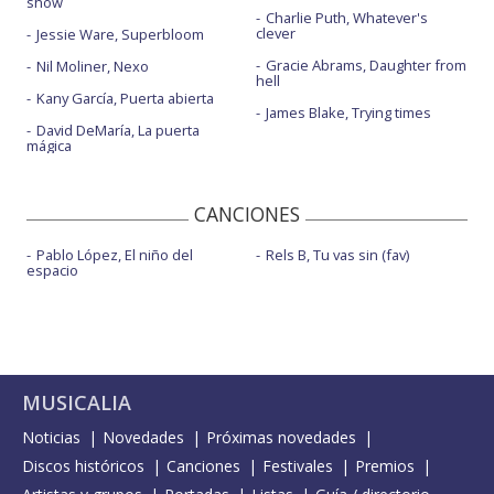
show
Charlie Puth, Whatever's
clever
Jessie Ware, Superbloom
Gracie Abrams, Daughter from
Nil Moliner, Nexo
hell
Kany García, Puerta abierta
James Blake, Trying times
David DeMaría, La puerta
mágica
CANCIONES
Pablo López, El niño del
Rels B, Tu vas sin (fav)
espacio
MUSICALIA
Noticias
Novedades
Próximas novedades
Discos históricos
Canciones
Festivales
Premios