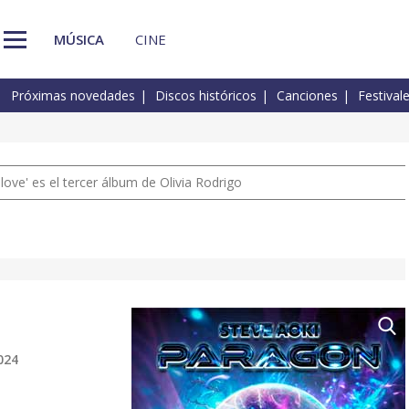
MÚSICA
CINE
Próximas novedades
Discos históricos
Canciones
Festival
 love' es el tercer álbum de Olivia Rodrigo
024