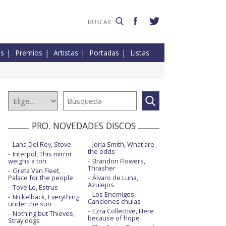
es
Premios
Artistas
Portadas
Listas
PRO. NOVEDADES DISCOS
Lana Del Rey, Stove
Jorja Smith, What are
the odds
Interpol, This mirror
weighs a ton
Brandon Flowers,
Thrasher
Greta Van Fleet,
Palace for the people
Álvaro de Luna,
Azulejos
Tove Lo, Estrus
Los Enemigos,
Nickelback, Everything
Canciones chulas
under the sun
Ezra Collective, Here
Nothing but Thieves,
because of hope
Stray dogs