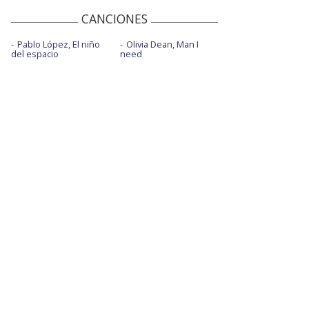
CANCIONES
Pablo López, El niño
Olivia Dean, Man I
del espacio
need