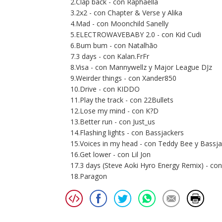
2.Clap back - con Raphaella
3.2x2 - con Chapter & Verse y Alika
4.Mad - con Moonchild Sanelly
5.ELECTROWAVEBABY 2.0 - con Kid Cudi
6.Bum bum - con Natalhão
7.3 days - con Kalan.FrFr
8.Visa - con Mannywellz y Major League DJz
9.Weirder things - con Xander850
10.Drive - con KIDDO
11.Play the track - con 22Bullets
12.Lose my mind - con K?D
13.Better run - con Just_us
14.Flashing lights - con Bassjackers
15.Voices in my head - con Teddy Bee y Bassja
16.Get lower - con Lil Jon
17.3 days (Steve Aoki Hyro Energy Remix) - con
18.Paragon