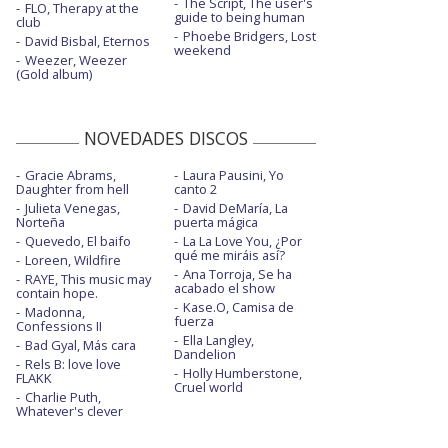
The Script, The user's
FLO, Therapy at the
guide to being human
club
Phoebe Bridgers, Lost
David Bisbal, Eternos
weekend
Weezer, Weezer
(Gold album)
NOVEDADES DISCOS
Gracie Abrams,
Laura Pausini, Yo
Daughter from hell
canto 2
Julieta Venegas,
David DeMaría, La
Norteña
puerta mágica
Quevedo, El baifo
La La Love You, ¿Por
qué me miráis así?
Loreen, Wildfire
Ana Torroja, Se ha
RAYE, This music may
acabado el show
contain hope.
Kase.O, Camisa de
Madonna,
fuerza
Confessions II
Ella Langley,
Bad Gyal, Más cara
Dandelion
Rels B: love love
Holly Humberstone,
FLAKK
Cruel world
Charlie Puth,
Whatever's clever