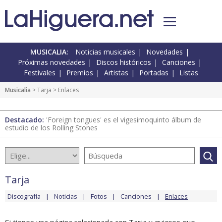
MUSICALIA:
Noticias musicales
Novedades
Próximas novedades
Discos históricos
Canciones
Festivales
Premios
Artistas
Portadas
Listas
Musicalia
>
Tarja
> Enlaces
Destacado:
'Foreign tongues' es el vigesimoquinto álbum de
estudio de los Rolling Stones
Tarja
Discografía
Noticias
Fotos
Canciones
Enlaces