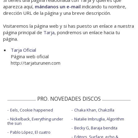
Si tienes una página relacionada con Tarja y quieres que
aparezca aquí,
mándanos un e-mail
indicando tu nombre,
dirección URL de la página y una breve descripción.
Visitaremos la página web y si has puesto un enlace a nuestra
página principal de
Tarja
, pondremos un enlace hacia tu
página.
Tarja Oficial
Página web oficial
http://tarjaturunen.com
PRO. NOVEDADES DISCOS
Eels, Cookie happened
Chaka Khan, Chakzilla
Nickelback, Everything under
Natalie Imbruglia, Algorithm
the sun
Becky G, Baraja bendita
Pablo López, El cuatro
Editors, Surface, echo &