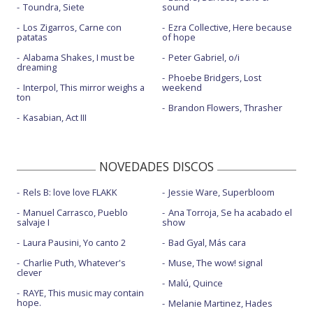
Toundra, Siete
sound
Los Zigarros, Carne con
Ezra Collective, Here because
patatas
of hope
Alabama Shakes, I must be
Peter Gabriel, o/i
dreaming
Phoebe Bridgers, Lost
Interpol, This mirror weighs a
weekend
ton
Brandon Flowers, Thrasher
Kasabian, Act III
NOVEDADES DISCOS
Rels B: love love FLAKK
Jessie Ware, Superbloom
Manuel Carrasco, Pueblo
Ana Torroja, Se ha acabado el
salvaje I
show
Laura Pausini, Yo canto 2
Bad Gyal, Más cara
Charlie Puth, Whatever's
Muse, The wow! signal
clever
Malú, Quince
RAYE, This music may contain
hope.
Melanie Martinez, Hades