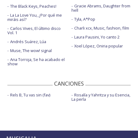
Gracie Abrams, Daughter from
The Black Keys, Peaches!
hell
La La Love You, ¿Por qué me
Tyla, A*Pop
miráis así?
Charli xcx, Music, fashion, film
Carlos Vives, El último disco
Vol. 1
Laura Pausini, Yo canto 2
Andrés Suárez, Lúa
Xoel López, Oniria popular
Muse, The wow! signal
Ana Torroja, Se ha acabado el
show
CANCIONES
Rels B, Tu vas sin (fav)
Rosalía y Yahritza y su Esencia,
La perla