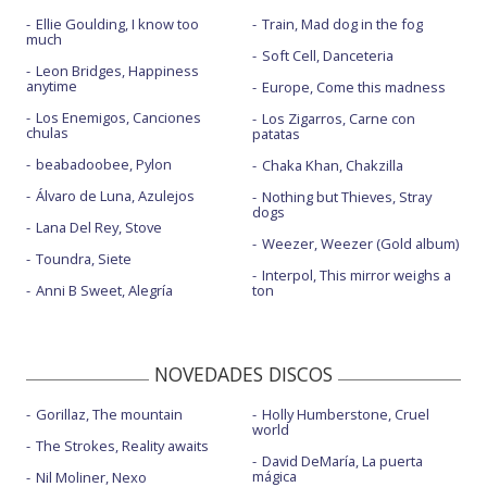
Ellie Goulding, I know too
Train, Mad dog in the fog
much
Soft Cell, Danceteria
Leon Bridges, Happiness
anytime
Europe, Come this madness
Los Enemigos, Canciones
Los Zigarros, Carne con
chulas
patatas
beabadoobee, Pylon
Chaka Khan, Chakzilla
Álvaro de Luna, Azulejos
Nothing but Thieves, Stray
dogs
Lana Del Rey, Stove
Weezer, Weezer (Gold album)
Toundra, Siete
Interpol, This mirror weighs a
Anni B Sweet, Alegría
ton
NOVEDADES DISCOS
Gorillaz, The mountain
Holly Humberstone, Cruel
world
The Strokes, Reality awaits
David DeMaría, La puerta
mágica
Nil Moliner, Nexo