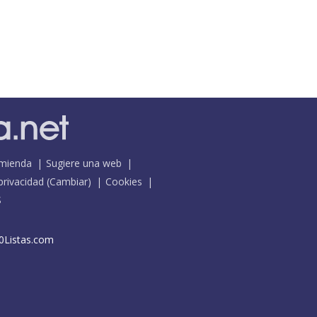
mienda
Sugiere una web
 privacidad
(
Cambiar
)
Cookies
S
0Listas.com