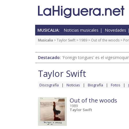
MUSICALIA:
Noticias musicales
Novedades
Musicalia
>
Taylor Swift
>
1989
>
Out of the woods
> Por
Destacado:
'Foreign tongues' es el vigesimoqui
Taylor Swift
Discografía
Noticias
Biografía
Fotos
Out of the woods
1989
Taylor Swift