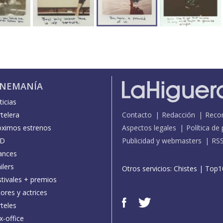
INEMANÍA
icias
telera
Contacto
Redacción
Reco
óximos estrenos
Aspectos legales
Política de
D
Publicidad y webmasters
RS
ances
ilers
Otros servicios:
Chistes
|
Top1
stivales + premios
ores y actrices
teles
x-office