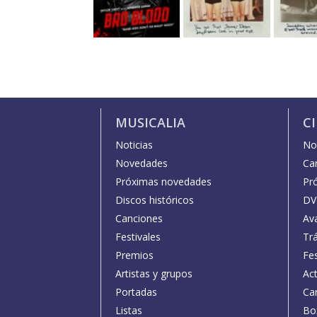
MUSICALIA
C
Noticias
Not
Novedades
Car
Próximas novedades
Pr
Discos históricos
DV
Canciones
Av
Festivales
Trá
Premios
Fe
Artistas y grupos
Act
Portadas
Car
Listas
Bo