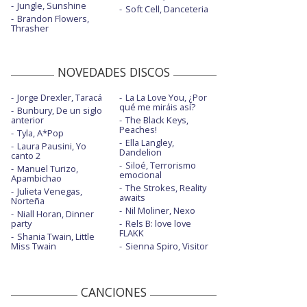
Jungle, Sunshine
Soft Cell, Danceteria
Brandon Flowers,
Thrasher
NOVEDADES DISCOS
Jorge Drexler, Taracá
La La Love You, ¿Por
qué me miráis así?
Bunbury, De un siglo
anterior
The Black Keys,
Peaches!
Tyla, A*Pop
Ella Langley,
Laura Pausini, Yo
Dandelion
canto 2
Siloé, Terrorismo
Manuel Turizo,
emocional
Apambichao
The Strokes, Reality
Julieta Venegas,
awaits
Norteña
Nil Moliner, Nexo
Niall Horan, Dinner
party
Rels B: love love
FLAKK
Shania Twain, Little
Miss Twain
Sienna Spiro, Visitor
CANCIONES