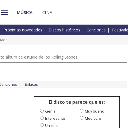
MÚSICA
CINE
Próximas novedades
Discos históricos
Canciones
Festival
tada
nto álbum de estudio de los Rolling Stones
Canciones
Enlaces
El disco te parece que es:
Genial
Muy bueno
Interesante
Mediocre
Un rollo