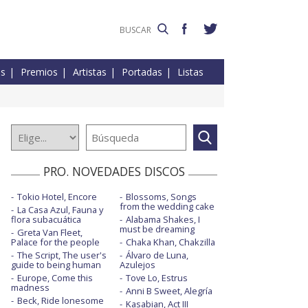
es
Premios
Artistas
Portadas
Listas
PRO. NOVEDADES DISCOS
Tokio Hotel, Encore
Blossoms, Songs
from the wedding cake
La Casa Azul, Fauna y
flora subacuática
Alabama Shakes, I
must be dreaming
Greta Van Fleet,
Palace for the people
Chaka Khan, Chakzilla
The Script, The user's
Álvaro de Luna,
guide to being human
Azulejos
Europe, Come this
Tove Lo, Estrus
madness
Anni B Sweet, Alegría
Beck, Ride lonesome
Kasabian, Act III