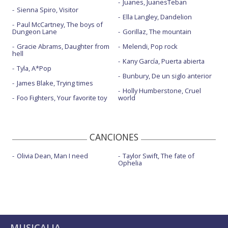
Juanes, JuanesTeban
Sienna Spiro, Visitor
Ella Langley, Dandelion
Paul McCartney, The boys of
Dungeon Lane
Gorillaz, The mountain
Gracie Abrams, Daughter from
Melendi, Pop rock
hell
Kany García, Puerta abierta
Tyla, A*Pop
Bunbury, De un siglo anterior
James Blake, Trying times
Holly Humberstone, Cruel
Foo Fighters, Your favorite toy
world
CANCIONES
Olivia Dean, Man I need
Taylor Swift, The fate of
Ophelia
MUSICALIA