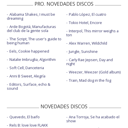
PRO. NOVEDADES DISCOS
Alabama Shakes, I must be
Pablo López, El cuatro
dreaming
Tokio Hotel, Encore
Arde Bogotá, Manufacturas
del club de la gente sola
Interpol, This mirror weighs a
ton
The Script, The user's guide to
being human
Alex Warren, Wildchild
Eels, Cookie happened
Jungle, Sunshine
Natalie Imbruglia, Algorithm
Carly Rae Jepsen, Day and
night
Soft Cell, Danceteria
Weezer, Weezer (Gold album)
Anni B Sweet, Alegría
Train, Mad dog in the fog
Editors, Surface, echo &
sound
NOVEDADES DISCOS
Quevedo, El baifo
Ana Torroja, Se ha acabado el
show
Rels B: love love FLAKK