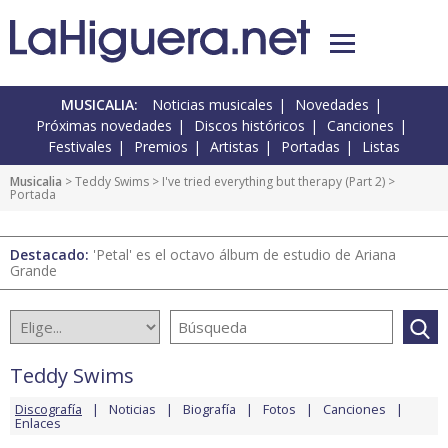
MUSICALIA:
Noticias musicales
Novedades
Próximas novedades
Discos históricos
Canciones
Festivales
Premios
Artistas
Portadas
Listas
Musicalia
>
Teddy Swims
>
I've tried everything but therapy (Part 2)
>
Portada
Destacado:
'Petal' es el octavo álbum de estudio de Ariana
Grande
Teddy Swims
Discografía
Noticias
Biografía
Fotos
Canciones
Enlaces