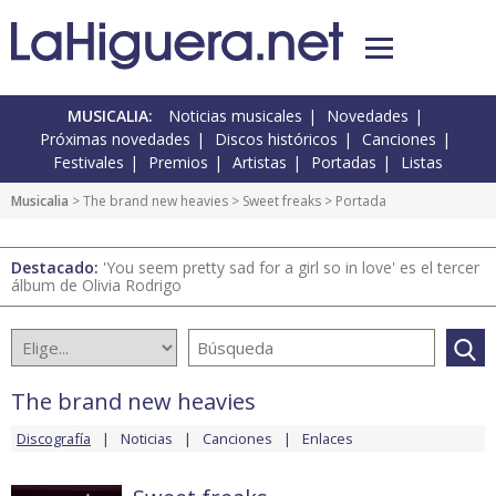
MUSICALIA:
Noticias musicales
Novedades
Próximas novedades
Discos históricos
Canciones
Festivales
Premios
Artistas
Portadas
Listas
Musicalia
>
The brand new heavies
>
Sweet freaks
> Portada
Destacado:
'You seem pretty sad for a girl so in love' es el tercer
álbum de Olivia Rodrigo
The brand new heavies
Discografía
Noticias
Canciones
Enlaces