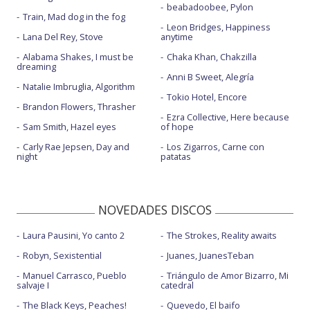
beabadoobee, Pylon
Train, Mad dog in the fog
Leon Bridges, Happiness
Lana Del Rey, Stove
anytime
Alabama Shakes, I must be
Chaka Khan, Chakzilla
dreaming
Anni B Sweet, Alegría
Natalie Imbruglia, Algorithm
Tokio Hotel, Encore
Brandon Flowers, Thrasher
Ezra Collective, Here because
Sam Smith, Hazel eyes
of hope
Carly Rae Jepsen, Day and
Los Zigarros, Carne con
night
patatas
NOVEDADES DISCOS
Laura Pausini, Yo canto 2
The Strokes, Reality awaits
Robyn, Sexistential
Juanes, JuanesTeban
Manuel Carrasco, Pueblo
Triángulo de Amor Bizarro, Mi
salvaje I
catedral
The Black Keys, Peaches!
Quevedo, El baifo