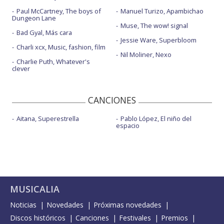
Paul McCartney, The boys of
Manuel Turizo, Apambichao
Dungeon Lane
Muse, The wow! signal
Bad Gyal, Más cara
Jessie Ware, Superbloom
Charli xcx, Music, fashion, film
Nil Moliner, Nexo
Charlie Puth, Whatever's
clever
CANCIONES
Aitana, Superestrella
Pablo López, El niño del
espacio
MUSICALIA
Noticias
Novedades
Próximas novedades
Discos históricos
Canciones
Festivales
Premios