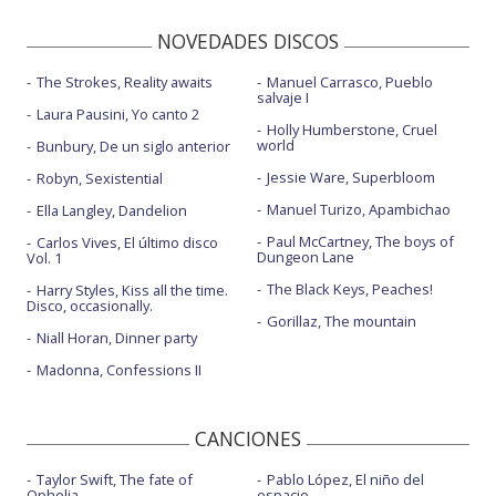
NOVEDADES DISCOS
The Strokes, Reality awaits
Manuel Carrasco, Pueblo
salvaje I
Laura Pausini, Yo canto 2
Holly Humberstone, Cruel
world
Bunbury, De un siglo anterior
Jessie Ware, Superbloom
Robyn, Sexistential
Manuel Turizo, Apambichao
Ella Langley, Dandelion
Paul McCartney, The boys of
Carlos Vives, El último disco
Dungeon Lane
Vol. 1
The Black Keys, Peaches!
Harry Styles, Kiss all the time.
Disco, occasionally.
Gorillaz, The mountain
Niall Horan, Dinner party
Madonna, Confessions II
CANCIONES
Taylor Swift, The fate of
Pablo López, El niño del
Ophelia
espacio