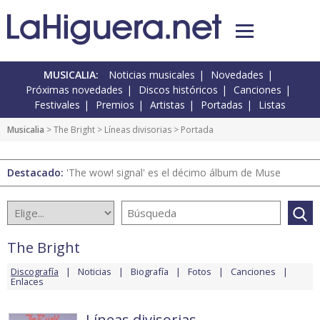
MUSICALIA:
Noticias musicales
Novedades
Próximas novedades
Discos históricos
Canciones
Festivales
Premios
Artistas
Portadas
Listas
Musicalia
>
The Bright
>
Líneas divisorias
> Portada
Destacado:
'The wow! signal' es el décimo álbum de Muse
The Bright
Discografía
Noticias
Biografía
Fotos
Canciones
Enlaces
Líneas divisorias