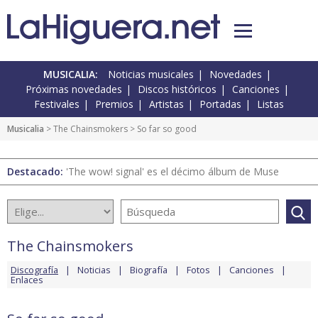
MUSICALIA:
Noticias musicales
Novedades
Próximas novedades
Discos históricos
Canciones
Festivales
Premios
Artistas
Portadas
Listas
Musicalia
>
The Chainsmokers
> So far so good
Destacado:
'The wow! signal' es el décimo álbum de Muse
The Chainsmokers
Discografía
Noticias
Biografía
Fotos
Canciones
Enlaces