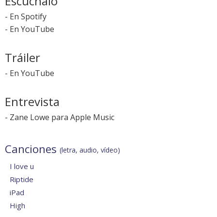
Escúchalo
-
En Spotify
-
En YouTube
Tráiler
-
En YouTube
Entrevista
-
Zane Lowe para Apple Music
Canciones
(letra, audio, vídeo)
I love u
Riptide
iPad
High