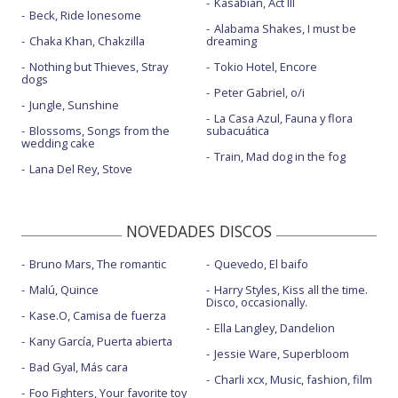
Kasabian, Act III
Beck, Ride lonesome
Alabama Shakes, I must be
Chaka Khan, Chakzilla
dreaming
Nothing but Thieves, Stray
Tokio Hotel, Encore
dogs
Peter Gabriel, o/i
Jungle, Sunshine
La Casa Azul, Fauna y flora
Blossoms, Songs from the
subacuática
wedding cake
Train, Mad dog in the fog
Lana Del Rey, Stove
NOVEDADES DISCOS
Bruno Mars, The romantic
Quevedo, El baifo
Malú, Quince
Harry Styles, Kiss all the time.
Disco, occasionally.
Kase.O, Camisa de fuerza
Ella Langley, Dandelion
Kany García, Puerta abierta
Jessie Ware, Superbloom
Bad Gyal, Más cara
Charli xcx, Music, fashion, film
Foo Fighters, Your favorite toy