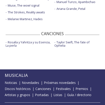
Manuel Turizo, Apambichao
Muse, The wow! signal
Ariana Grande, Petal
The Strokes, Reality awaits
Melanie Martinez, Hades
CANCIONES
Rosalía y Yahritza y su Esencia,
Taylor Swift, The fate of
La perla
Ophelia
MUSICALIA
Noticias
Novedades
Próximas novedades
Discos históricos
Canciones
Festivales
Premios
Artistas y grupos
Portadas
Listas
Guía / directorio