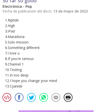
So far so good
Electrónica - Pop
Fecha de publicación del disco:
13 de mayo de 2022
1.Riptide
2.High
3.iPad
4.Maradona
5.Solo mission
6.Something different
7.I love u
8.If you're serious
9.Channel 1
10.Testing
11.In too deep
12.I hope you change your mind
13.Cyanide