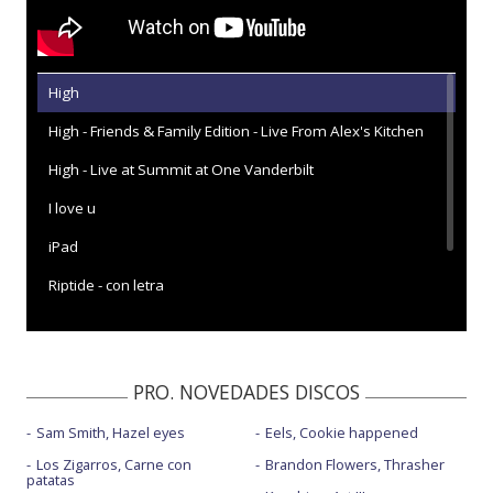
High
High - Friends & Family Edition - Live From Alex's Kitchen
High - Live at Summit at One Vanderbilt
I love u
iPad
Riptide - con letra
Riptide - Live at SUMMIT at One Vanderbilt
PRO. NOVEDADES DISCOS
Sam Smith, Hazel eyes
Eels, Cookie happened
Los Zigarros, Carne con
Brandon Flowers, Thrasher
patatas