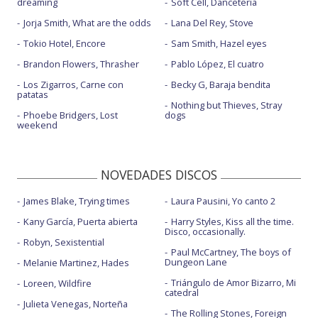
dreaming
Soft Cell, Danceteria
Jorja Smith, What are the odds
Lana Del Rey, Stove
Tokio Hotel, Encore
Sam Smith, Hazel eyes
Brandon Flowers, Thrasher
Pablo López, El cuatro
Los Zigarros, Carne con
Becky G, Baraja bendita
patatas
Nothing but Thieves, Stray
Phoebe Bridgers, Lost
dogs
weekend
NOVEDADES DISCOS
James Blake, Trying times
Laura Pausini, Yo canto 2
Kany García, Puerta abierta
Harry Styles, Kiss all the time.
Disco, occasionally.
Robyn, Sexistential
Paul McCartney, The boys of
Dungeon Lane
Melanie Martinez, Hades
Triángulo de Amor Bizarro, Mi
Loreen, Wildfire
catedral
Julieta Venegas, Norteña
The Rolling Stones, Foreign