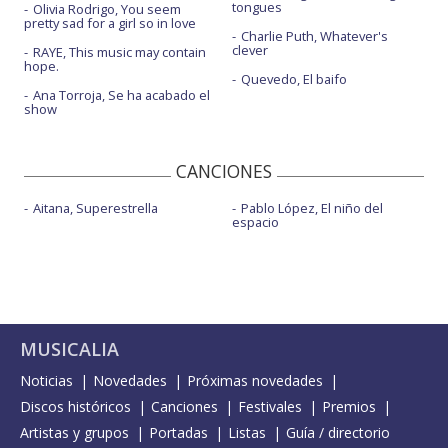
tongues
Olivia Rodrigo, You seem
pretty sad for a girl so in love
Charlie Puth, Whatever's
clever
RAYE, This music may contain
hope.
Quevedo, El baifo
Ana Torroja, Se ha acabado el
show
CANCIONES
Aitana, Superestrella
Pablo López, El niño del
espacio
MUSICALIA
Noticias
Novedades
Próximas novedades
Discos históricos
Canciones
Festivales
Premios
Artistas y grupos
Portadas
Listas
Guía / directorio