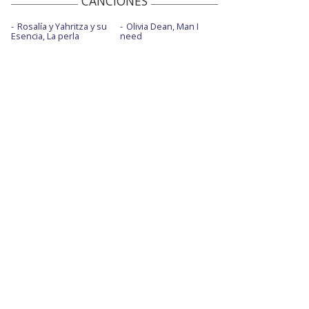
CANCIONES
Rosalía y Yahritza y su
Olivia Dean, Man I
Esencia, La perla
need