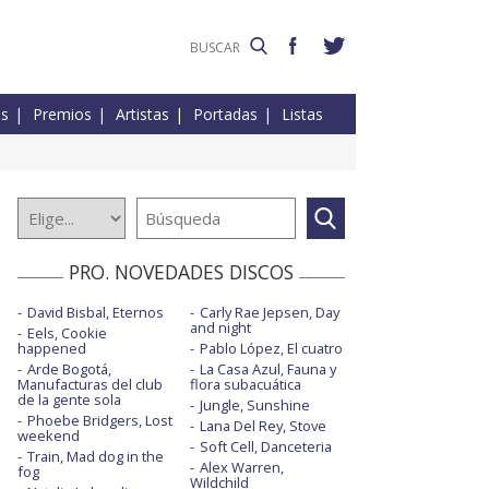
es
Premios
Artistas
Portadas
Listas
PRO. NOVEDADES DISCOS
David Bisbal, Eternos
Carly Rae Jepsen, Day
and night
Eels, Cookie
happened
Pablo López, El cuatro
Arde Bogotá,
La Casa Azul, Fauna y
Manufacturas del club
flora subacuática
de la gente sola
Jungle, Sunshine
Phoebe Bridgers, Lost
Lana Del Rey, Stove
weekend
Soft Cell, Danceteria
Train, Mad dog in the
Alex Warren,
fog
Wildchild