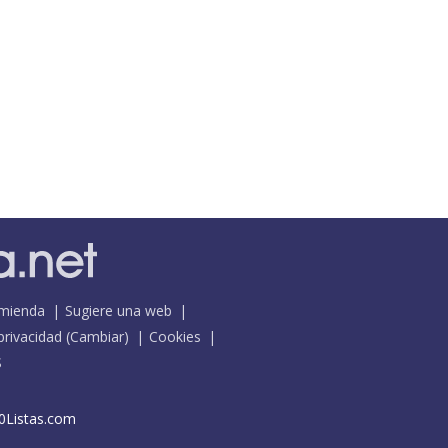
mienda
Sugiere una web
 privacidad
(
Cambiar
)
Cookies
S
0Listas.com