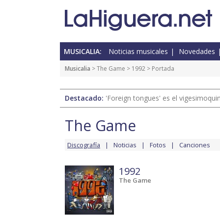
MUSICALIA:
Noticias musicales
Novedades
Musicalia
>
The Game
>
1992
> Portada
Destacado:
'Foreign tongues' es el vigesimoqui
The Game
Discografía
Noticias
Fotos
Canciones
1992
The Game