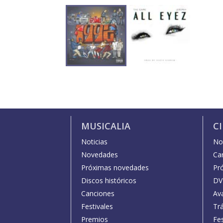
MUSICALIA
C
Noticias
Not
Novedades
Car
Próximas novedades
Pr
Discos históricos
DV
Canciones
Av
Festivales
Trá
Premios
Fe