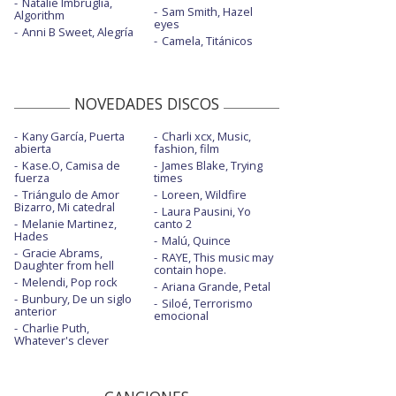
Natalie Imbruglia,
Sam Smith, Hazel
Algorithm
eyes
Anni B Sweet, Alegría
Camela, Titánicos
NOVEDADES DISCOS
Kany García, Puerta
Charli xcx, Music,
abierta
fashion, film
Kase.O, Camisa de
James Blake, Trying
fuerza
times
Triángulo de Amor
Loreen, Wildfire
Bizarro, Mi catedral
Laura Pausini, Yo
Melanie Martinez,
canto 2
Hades
Malú, Quince
Gracie Abrams,
RAYE, This music may
Daughter from hell
contain hope.
Melendi, Pop rock
Ariana Grande, Petal
Bunbury, De un siglo
Siloé, Terrorismo
anterior
emocional
Charlie Puth,
Whatever's clever