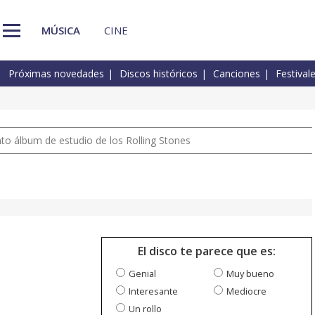
MÚSICA
CINE
Próximas novedades
Discos históricos
Canciones
Festival
nto álbum de estudio de los Rolling Stones
El disco te parece que es:
Genial
Muy bueno
Interesante
Mediocre
Un rollo