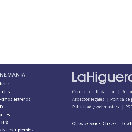
INEMANÍA
icias
telera
Contacto
Redacción
Reco
óximos estrenos
Aspectos legales
Política de
D
Publicidad y webmasters
RS
ances
ilers
Otros servicios:
Chistes
|
Top1
stivales + premios