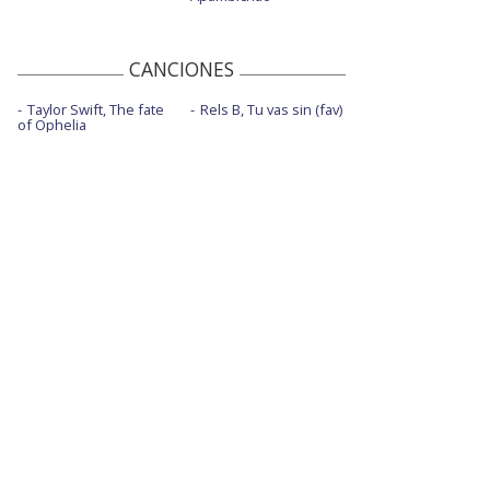
CANCIONES
Taylor Swift, The fate
Rels B, Tu vas sin (fav)
of Ophelia