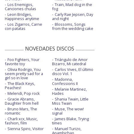
Los Enemigos,
Train, Mad dog in the
Canciones chulas
fog
Leon Bridges,
Carly Rae Jepsen, Day
Happiness anytime
and night
Los Zigarros, Carne
Blossoms, Songs
con patatas
from the wedding cake
NOVEDADES DISCOS
Foo Fighters, Your
Triángulo de Amor
favorite toy
Bizarro, Mi catedral
Olivia Rodrigo, You
Carlos Vives, El último
seem pretty sad for a
disco Vol. 1
girl so in love
Madonna,
The Black Keys,
Confessions II
Peaches!
Melanie Martinez,
Melendi, Pop rock
Hades
Gracie Abrams,
Shania Twain, Little
Daughter from hell
Miss Twain
Bruno Mars, The
Muse, The wow!
romantic
signal
Charli xcx, Music,
James Blake, Trying
fashion, film
times
Sienna Spiro, Visitor
Manuel Turizo,
Apambichao