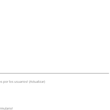
s por los usuarios!
(
Actualizar
)
ormulario!