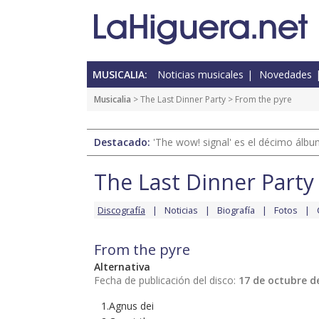
MUSICALIA:
Noticias musicales
Novedades
Musicalia
>
The Last Dinner Party
> From the pyre
Destacado:
'The wow! signal' es el décimo álb
The Last Dinner Party
Discografía
Noticias
Biografía
Fotos
From the pyre
Alternativa
Fecha de publicación del disco:
17 de octubre d
1.Agnus dei