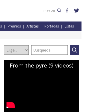
es
Premios
Artistas
Portadas
Listas
From the pyre (9 vídeos)