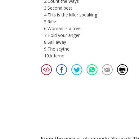
2.Count the ways
3.Second best
4.This is the killer speaking
5.Rifle
6.Woman is a tree
7.Hold your anger
8.Sail away
9.The scythe
10.Inferno
From the pyre
es el segundo álbum de
Th