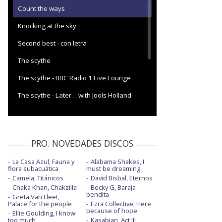
Count the ways
Knocking at the sky
Second best - con letra
The scythe
The scythe - BBC Radio 1 Live Lounge
The scythe - Later… with Jools Holland
This is the killer speaking
This is the killer speaking - con letra
PRO. NOVEDADES DISCOS
This is the killer speaking - Later… with
Jools Holland
La Casa Azul, Fauna y
Alabama Shakes, I
flora subacuática
must be dreaming
Camela, Titánicos
David Bisbal, Eternos
Chaka Khan, Chakzilla
Becky G, Baraja
bendita
Greta Van Fleet,
Palace for the people
Ezra Collective, Here
because of hope
Ellie Goulding, I know
too much
Kasabian, Act III