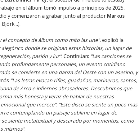
 trabajo en el álbum tomó impulso a principios de 2025,
udio y comenzaron a grabar junto al productor
Markus
 Björk…).
, y el concepto de álbum como mito las une"
, explicó la
 alegórico donde se originan estas historias, un lugar de
regeneración, pasión y luz"
. Continúan:
"Las canciones se
siendo profundamente personales, un evento cotidiano
rado se convierte en una danza del Oeste con un asesino, y
emás
"Las letras evocan rifles, guadañas, marineros, santos,
 Juana de Arco e infiernos abrasadores. Descubrimos que
forma más honesta y veraz de hablar de nuestras
a emocional que merece"
.
"Este disco se siente un poco más
urre contemplando un paisaje sublime en lugar de
 se siente metatextual y descarado por momentos, como
os mismos"
.