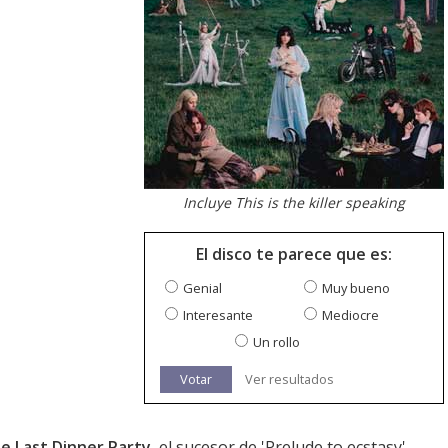
Incluye This is the killer speaking
El disco te parece que es:
Genial
Muy bueno
Interesante
Mediocre
Un rollo
Votar
Ver resultados
e Last Dinner Party
, el sucesor de '
Prelude to ecstasy
'