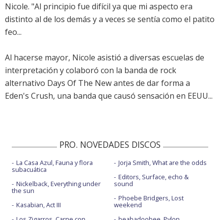
Nicole. "Al principio fue difícil ya que mi aspecto era
distinto al de los demás y a veces se sentía como el patito
feo...
Al hacerse mayor, Nicole asistió a diversas escuelas de
interpretación y colaboró con la banda de rock
alternativo Days Of The New antes de dar forma a
Eden's Crush, una banda que causó sensación en EEUU...
PRO. NOVEDADES DISCOS
La Casa Azul, Fauna y flora
Jorja Smith, What are the odds
subacuática
Editors, Surface, echo &
Nickelback, Everything under
sound
the sun
Phoebe Bridgers, Lost
Kasabian, Act III
weekend
Los Zigarros, Carne con
beabadoobee, Pylon