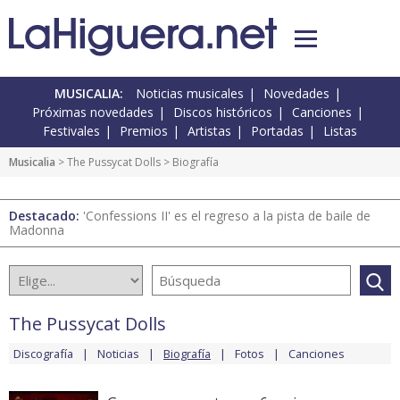
MUSICALIA:
Noticias musicales
Novedades
Próximas novedades
Discos históricos
Canciones
Festivales
Premios
Artistas
Portadas
Listas
Musicalia
>
The Pussycat Dolls
> Biografía
Destacado:
'Confessions II' es el regreso a la pista de baile de
Madonna
The Pussycat Dolls
Discografía
Noticias
Biografía
Fotos
Canciones