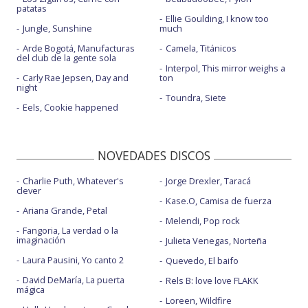
patatas
Ellie Goulding, I know too
Jungle, Sunshine
much
Arde Bogotá, Manufacturas
Camela, Titánicos
del club de la gente sola
Interpol, This mirror weighs a
Carly Rae Jepsen, Day and
ton
night
Toundra, Siete
Eels, Cookie happened
NOVEDADES DISCOS
Charlie Puth, Whatever's
Jorge Drexler, Taracá
clever
Kase.O, Camisa de fuerza
Ariana Grande, Petal
Melendi, Pop rock
Fangoria, La verdad o la
imaginación
Julieta Venegas, Norteña
Laura Pausini, Yo canto 2
Quevedo, El baifo
David DeMaría, La puerta
Rels B: love love FLAKK
mágica
Loreen, Wildfire