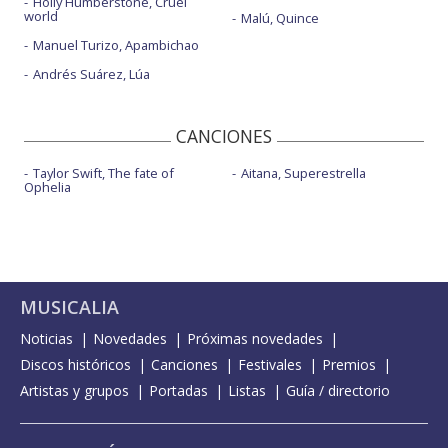
Holly Humberstone, Cruel
world
Malú, Quince
Manuel Turizo, Apambichao
Andrés Suárez, Lúa
CANCIONES
Taylor Swift, The fate of
Aitana, Superestrella
Ophelia
MUSICALIA
Noticias
Novedades
Próximas novedades
Discos históricos
Canciones
Festivales
Premios
Artistas y grupos
Portadas
Listas
Guía / directorio