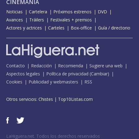
CINEMANÍA
Noticias
Cartelera
Próximos estrenos
DVD
Avances
Tráilers
Festivales + premios
Actores y actrices
Carteles
Box-office
Guía / directorio
Contacto
Redacción
Recomienda
Sugiere una web
Aspectos legales
Política de privacidad
(
Cambiar
)
Cookies
Publicidad y webmasters
RSS
Otros servicios:
Chistes
|
Top10Listas.com
LaHiguera.net. Todos los derechos reservados