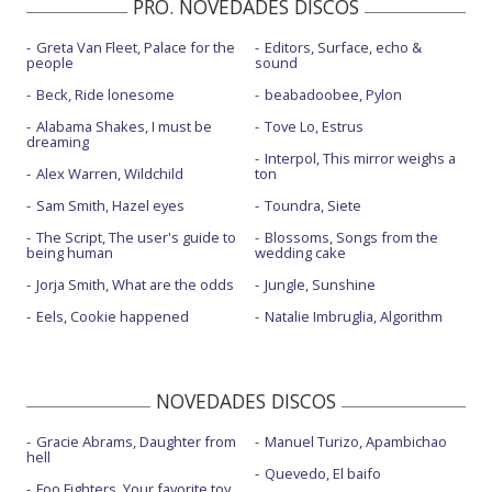
PRO. NOVEDADES DISCOS
Greta Van Fleet, Palace for the
Editors, Surface, echo &
people
sound
Beck, Ride lonesome
beabadoobee, Pylon
Alabama Shakes, I must be
Tove Lo, Estrus
dreaming
Interpol, This mirror weighs a
Alex Warren, Wildchild
ton
Sam Smith, Hazel eyes
Toundra, Siete
The Script, The user's guide to
Blossoms, Songs from the
being human
wedding cake
Jorja Smith, What are the odds
Jungle, Sunshine
Eels, Cookie happened
Natalie Imbruglia, Algorithm
NOVEDADES DISCOS
Gracie Abrams, Daughter from
Manuel Turizo, Apambichao
hell
Quevedo, El baifo
Foo Fighters, Your favorite toy