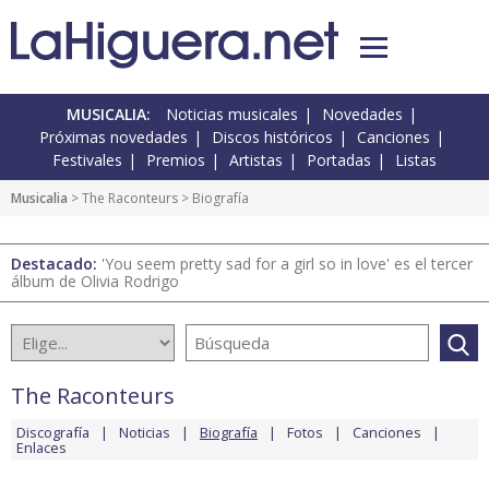
MUSICALIA:
Noticias musicales
Novedades
Próximas novedades
Discos históricos
Canciones
Festivales
Premios
Artistas
Portadas
Listas
Musicalia
>
The Raconteurs
> Biografía
Destacado:
'You seem pretty sad for a girl so in love' es el tercer
álbum de Olivia Rodrigo
The Raconteurs
Discografía
Noticias
Biografía
Fotos
Canciones
Enlaces