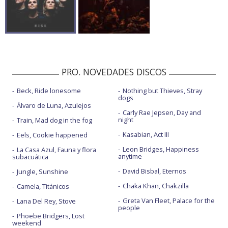
PRO. NOVEDADES DISCOS
Beck, Ride lonesome
Nothing but Thieves, Stray
dogs
Álvaro de Luna, Azulejos
Carly Rae Jepsen, Day and
night
Train, Mad dog in the fog
Kasabian, Act III
Eels, Cookie happened
Leon Bridges, Happiness
La Casa Azul, Fauna y flora
anytime
subacuática
David Bisbal, Eternos
Jungle, Sunshine
Chaka Khan, Chakzilla
Camela, Titánicos
Greta Van Fleet, Palace for the
Lana Del Rey, Stove
people
Phoebe Bridgers, Lost
weekend