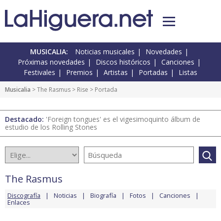
MUSICALIA:
Noticias musicales
Novedades
Próximas novedades
Discos históricos
Canciones
Festivales
Premios
Artistas
Portadas
Listas
Musicalia
>
The Rasmus
>
Rise
> Portada
Destacado:
'Foreign tongues' es el vigesimoquinto álbum de
estudio de los Rolling Stones
The Rasmus
Discografía
Noticias
Biografía
Fotos
Canciones
Enlaces