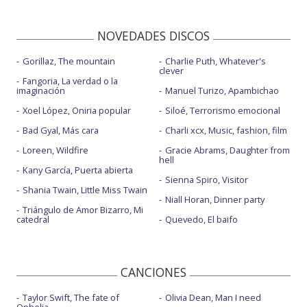
NOVEDADES DISCOS
Gorillaz, The mountain
Charlie Puth, Whatever's
clever
Fangoria, La verdad o la
imaginación
Manuel Turizo, Apambichao
Xoel López, Oniria popular
Siloé, Terrorismo emocional
Bad Gyal, Más cara
Charli xcx, Music, fashion, film
Loreen, Wildfire
Gracie Abrams, Daughter from
hell
Kany García, Puerta abierta
Sienna Spiro, Visitor
Shania Twain, Little Miss Twain
Niall Horan, Dinner party
Triángulo de Amor Bizarro, Mi
catedral
Quevedo, El baifo
CANCIONES
Taylor Swift, The fate of
Olivia Dean, Man I need
Ophelia