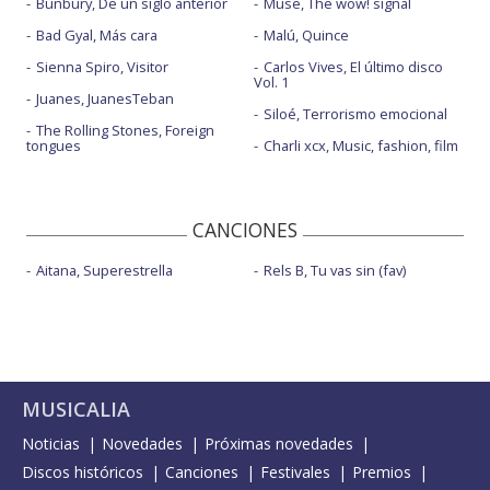
Bunbury, De un siglo anterior
Muse, The wow! signal
Bad Gyal, Más cara
Malú, Quince
Sienna Spiro, Visitor
Carlos Vives, El último disco
Vol. 1
Juanes, JuanesTeban
Siloé, Terrorismo emocional
The Rolling Stones, Foreign
tongues
Charli xcx, Music, fashion, film
CANCIONES
Aitana, Superestrella
Rels B, Tu vas sin (fav)
MUSICALIA
Noticias
Novedades
Próximas novedades
Discos históricos
Canciones
Festivales
Premios