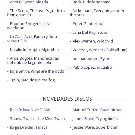
Anni B Sweet, Alegría
Beck, Ride lonesome
The Script, The user's guide to
Nickelback, Everything under
being human
the sun
Phoebe Bridgers, Lost
Peter Gabriel, o/i
weekend
Lana Del Rey, Stove
La Casa Azul, Fauna y flora
subacuática
Alex Warren, Wildchild
Natalie Imbruglia, Algorithm
Weezer, Weezer (Gold album)
Arde Bogotá, Manufacturas
beabadoobee, Pylon
del club de la gente sola
Pablo López, El cuatro
Jorja Smith, What are the odds
Train, Mad dog in the fog
NOVEDADES DISCOS
Rels B: love love FLAKK
Manuel Turizo, Apambichao
Shania Twain, Little Miss Twain
James Blake, Trying times
Jorge Drexler, Taracá
Jessie Ware, Superbloom