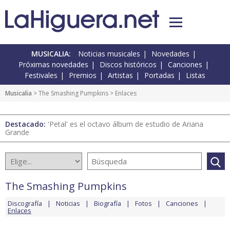
MUSICALIA:
Noticias musicales
Novedades
Próximas novedades
Discos históricos
Canciones
Festivales
Premios
Artistas
Portadas
Listas
Musicalia
>
The Smashing Pumpkins
> Enlaces
Destacado:
'Petal' es el octavo álbum de estudio de Ariana
Grande
The Smashing Pumpkins
Discografía
Noticias
Biografía
Fotos
Canciones
Enlaces