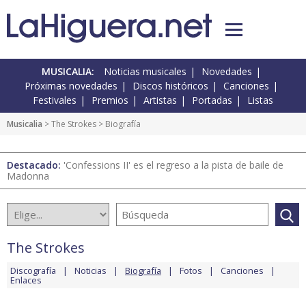
MUSICALIA:
Noticias musicales
Novedades
Próximas novedades
Discos históricos
Canciones
Festivales
Premios
Artistas
Portadas
Listas
Musicalia
>
The Strokes
> Biografía
Destacado:
'Confessions II' es el regreso a la pista de baile de
Madonna
The Strokes
Discografía
Noticias
Biografía
Fotos
Canciones
Enlaces