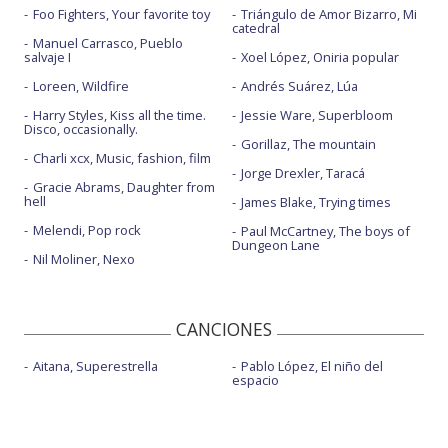
Foo Fighters, Your favorite toy
Triángulo de Amor Bizarro, Mi
catedral
Manuel Carrasco, Pueblo
salvaje I
Xoel López, Oniria popular
Loreen, Wildfire
Andrés Suárez, Lúa
Harry Styles, Kiss all the time.
Jessie Ware, Superbloom
Disco, occasionally.
Gorillaz, The mountain
Charli xcx, Music, fashion, film
Jorge Drexler, Taracá
Gracie Abrams, Daughter from
hell
James Blake, Trying times
Melendi, Pop rock
Paul McCartney, The boys of
Dungeon Lane
Nil Moliner, Nexo
CANCIONES
Aitana, Superestrella
Pablo López, El niño del
espacio