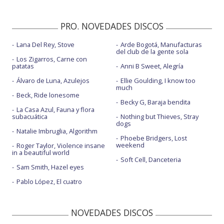
PRO. NOVEDADES DISCOS
Lana Del Rey, Stove
Arde Bogotá, Manufacturas
del club de la gente sola
Los Zigarros, Carne con
patatas
Anni B Sweet, Alegría
Álvaro de Luna, Azulejos
Ellie Goulding, I know too
much
Beck, Ride lonesome
Becky G, Baraja bendita
La Casa Azul, Fauna y flora
subacuática
Nothing but Thieves, Stray
dogs
Natalie Imbruglia, Algorithm
Phoebe Bridgers, Lost
weekend
Roger Taylor, Violence insane
in a beautiful world
Soft Cell, Danceteria
Sam Smith, Hazel eyes
Pablo López, El cuatro
NOVEDADES DISCOS