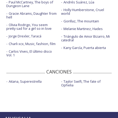
Paul McCartney, The boys of
Andrés Suárez, Lúa
Dungeon Lane
Holly Humberstone, Cruel
Gracie Abrams, Daughter from
world
hell
Gorillaz, The mountain
Olivia Rodrigo, You seem
pretty sad for a girl so in love
Melanie Martinez, Hades
Jorge Drexler, Taracá
Triángulo de Amor Bizarro, Mi
catedral
Charli xcx, Music, fashion, film
Kany García, Puerta abierta
Carlos Vives, El último disco
Vol. 1
CANCIONES
Aitana, Superestrella
Taylor Swift, The fate of
Ophelia