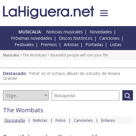
MUSICALIA:
Noticias musicales
Novedades
Próximas novedades
Discos históricos
Canciones
Festivales
Premios
Artistas
Portadas
Listas
Musicalia
>
The Wombats
> Beautiful people will ruin your life
Destacado:
'Petal' es el octavo álbum de estudio de Ariana
Grande
The Wombats
Discografía
Noticias
Fotos
Canciones
Enlaces