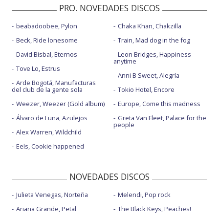
PRO. NOVEDADES DISCOS
beabadoobee, Pylon
Chaka Khan, Chakzilla
Beck, Ride lonesome
Train, Mad dog in the fog
David Bisbal, Eternos
Leon Bridges, Happiness
anytime
Tove Lo, Estrus
Anni B Sweet, Alegría
Arde Bogotá, Manufacturas
del club de la gente sola
Tokio Hotel, Encore
Weezer, Weezer (Gold album)
Europe, Come this madness
Álvaro de Luna, Azulejos
Greta Van Fleet, Palace for the
people
Alex Warren, Wildchild
Eels, Cookie happened
NOVEDADES DISCOS
Julieta Venegas, Norteña
Melendi, Pop rock
Ariana Grande, Petal
The Black Keys, Peaches!