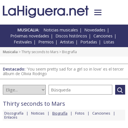
MUSICALIA:
Noticias musicales
Novedades
Próximas novedades
Discos históricos
Canciones
Festivales
Premios
Artistas
Portadas
Listas
Musicalia
>
Thirty seconds to Mars
> Biografía
Destacado:
'You seem pretty sad for a girl so in love' es el tercer
álbum de Olivia Rodrigo
Thirty seconds to Mars
Discografía
Noticias
Biografía
Fotos
Canciones
Enlaces