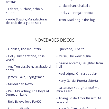
patatas
Chaka Khan, Chakzilla
Editors, Surface, echo &
sound
Becky G, Baraja bendita
Arde Bogotá, Manufacturas
Train, Mad dog in the fog
del club de la gente sola
NOVEDADES DISCOS
Gorillaz, The mountain
Quevedo, El baifo
Holly Humberstone, Cruel
Muse, The wow! signal
world
Gracie Abrams, Daughter from
Ana Torroja, Se ha acabado el
hell
show
Xoel López, Oniria popular
James Blake, Trying times
Kany García, Puerta abierta
Nil Moliner, Nexo
La La Love You, ¿Por qué me
Paul McCartney, The boys of
miráis así?
Dungeon Lane
Triángulo de Amor Bizarro, Mi
Rels B: love love FLAKK
catedral
Loreen, Wildfire
Kase.O, Camisa de fuerza