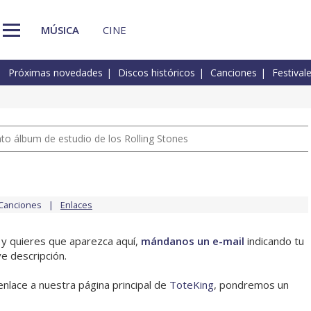
MÚSICA
CINE
Próximas novedades
Discos históricos
Canciones
Festival
nto álbum de estudio de los Rolling Stones
Canciones
Enlaces
 y quieres que aparezca aquí,
mándanos un e-mail
indicando tu
e descripción.
enlace a nuestra página principal de
ToteKing
, pondremos un