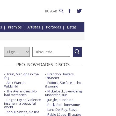
es
Premios
Artistas
Portadas
Listas
PRO. NOVEDADES DISCOS
Train, Mad dog in the
Brandon Flowers,
fog
Thrasher
Alex Warren,
Editors, Surface, echo
Wildchild
& sound
The Avalanches, No
Nickelback, Everything
bad memories
under the sun
Roger Taylor, Violence
Jungle, Sunshine
insane in a beautiful
Beck, Ride lonesome
world
Lana Del Rey, Stove
Anni B Sweet, Alegría
Pablo López, El cuatro