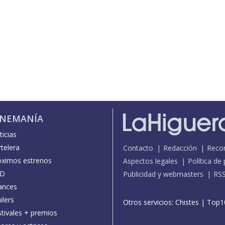
INEMANÍA
icias
telera
Contacto
Redacción
Reco
óximos estrenos
Aspectos legales
Política de
D
Publicidad y webmasters
RS
ances
ilers
Otros servicios:
Chistes
|
Top1
stivales + premios