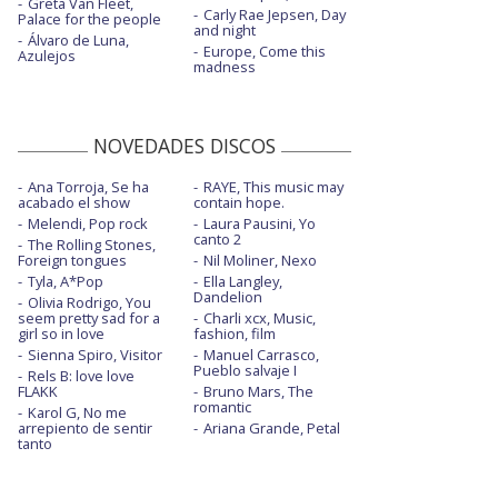
Greta Van Fleet,
Carly Rae Jepsen, Day
Palace for the people
and night
Álvaro de Luna,
Europe, Come this
Azulejos
madness
NOVEDADES DISCOS
Ana Torroja, Se ha
RAYE, This music may
acabado el show
contain hope.
Melendi, Pop rock
Laura Pausini, Yo
canto 2
The Rolling Stones,
Foreign tongues
Nil Moliner, Nexo
Tyla, A*Pop
Ella Langley,
Dandelion
Olivia Rodrigo, You
seem pretty sad for a
Charli xcx, Music,
girl so in love
fashion, film
Sienna Spiro, Visitor
Manuel Carrasco,
Pueblo salvaje I
Rels B: love love
FLAKK
Bruno Mars, The
romantic
Karol G, No me
arrepiento de sentir
Ariana Grande, Petal
tanto