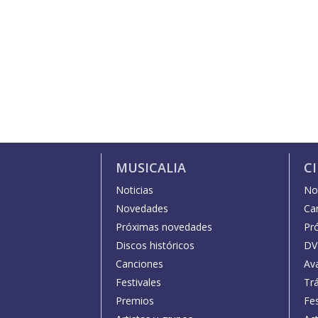
MUSICALIA
C
Noticias
Not
Novedades
Car
Próximas novedades
Pr
Discos históricos
DV
Canciones
Av
Festivales
Trá
Premios
Fe