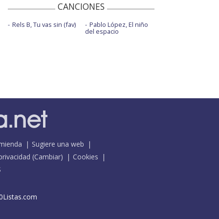
CANCIONES
Rels B, Tu vas sin (fav)
Pablo López, El niño
del espacio
mienda
Sugiere una web
 privacidad
(
Cambiar
)
Cookies
S
0Listas.com