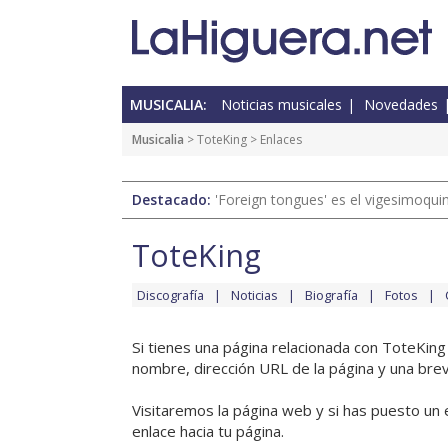
MUSICALIA:
Noticias musicales
Novedades
Musicalia
>
ToteKing
> Enlaces
Destacado:
'Foreign tongues' es el vigesimoqui
ToteKing
Discografía
Noticias
Biografía
Fotos
Si tienes una página relacionada con ToteKing
nombre, dirección URL de la página y una brev
Visitaremos la página web y si has puesto un 
enlace hacia tu página.