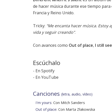
de hacer música durante ese tiempo para o
Francia y Reino Unido.
Tricky:
"Me encanta hacer música. Estoy a
vida y seguir creando"
.
Con avances como
Out of place
,
I still s
Escúchalo
-
En Spotify
-
En YouTube
Canciones
(letra, audio, vídeo)
I'm yours
: Con Mitch Sanders
Out of place
: Con Marta Złakowska