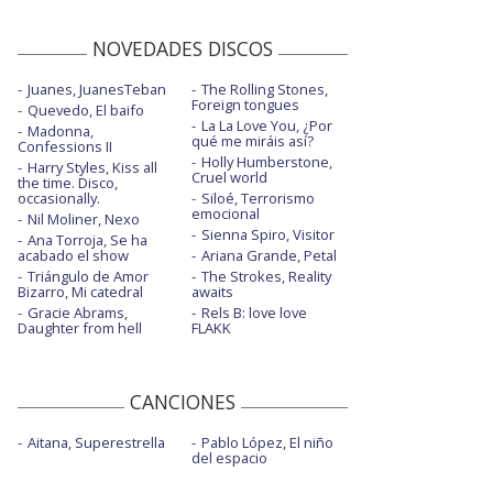
NOVEDADES DISCOS
Juanes, JuanesTeban
The Rolling Stones,
Foreign tongues
Quevedo, El baifo
La La Love You, ¿Por
Madonna,
qué me miráis así?
Confessions II
Holly Humberstone,
Harry Styles, Kiss all
Cruel world
the time. Disco,
occasionally.
Siloé, Terrorismo
emocional
Nil Moliner, Nexo
Sienna Spiro, Visitor
Ana Torroja, Se ha
acabado el show
Ariana Grande, Petal
Triángulo de Amor
The Strokes, Reality
Bizarro, Mi catedral
awaits
Gracie Abrams,
Rels B: love love
Daughter from hell
FLAKK
CANCIONES
Aitana, Superestrella
Pablo López, El niño
del espacio