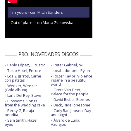
I'm yours - con Mitch Sanders
Out of place - con Marta Złakowska
PRO. NOVEDADES DISCOS
Pablo López, El cuatro
Peter Gabriel, o/i
Tokio Hotel, Encore
beabadoobee, Pylon
Los Zigarros, Carne
Roger Taylor, Violence
con patatas
insane in a beautiful
world
Weezer, Weezer
(Gold album)
Greta Van Fleet,
Palace for the people
Lana Del Rey, Stove
David Bisbal, Eternos
Blossoms, Songs
from the wedding cake
Beck, Ride lonesome
Becky G, Baraja
Carly Rae Jepsen, Day
bendita
and night
Sam Smith, Hazel
Álvaro de Luna,
eyes
Azulejos