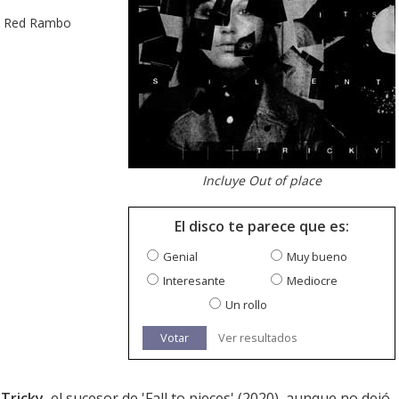
Run Red Rambo
Incluye Out of place
El disco te parece que es:
Genial
Muy bueno
Interesante
Mediocre
Un rollo
Votar
Ver resultados
e
Tricky
, el sucesor de '
Fall to pieces
' (2020), aunque no dejó