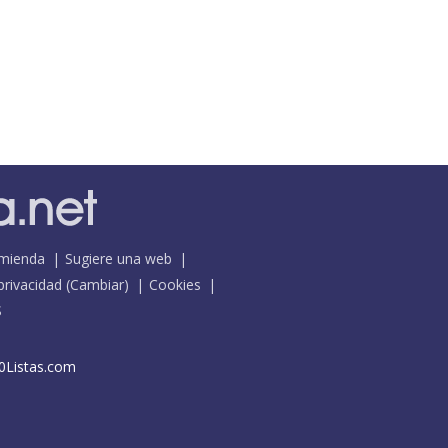
mienda
Sugiere una web
 privacidad
(
Cambiar
)
Cookies
S
0Listas.com