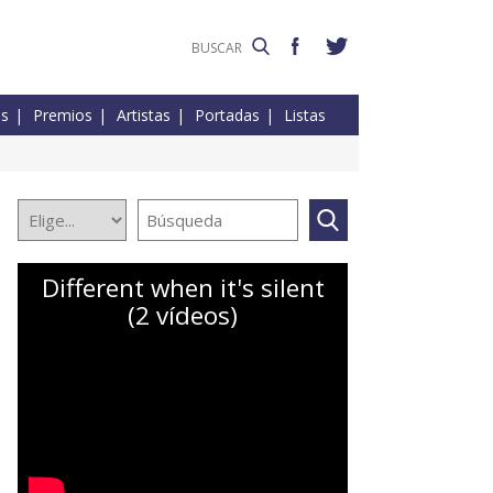
es
Premios
Artistas
Portadas
Listas
Different when it's silent
(2 vídeos)