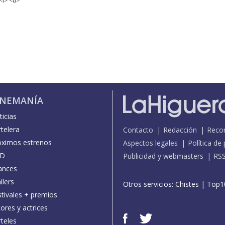
<i> <u>
INEMANÍA
icias
telera
Contacto
Redacción
Reco
óximos estrenos
Aspectos legales
Política de
D
Publicidad y webmasters
RS
ances
ilers
Otros servicios:
Chistes
|
Top1
stivales + premios
ores y actrices
teles