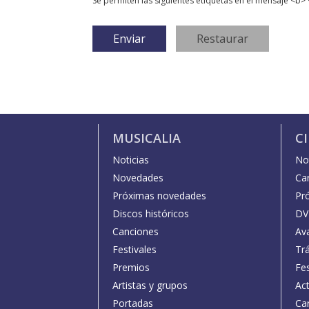
Se permiten las siguientes etiquetas en el mensaje <b> 
MUSICALIA
C
Noticias
Not
Novedades
Car
Próximas novedades
Pr
Discos históricos
DV
Canciones
Av
Festivales
Trá
Premios
Fe
Artistas y grupos
Act
Portadas
Car