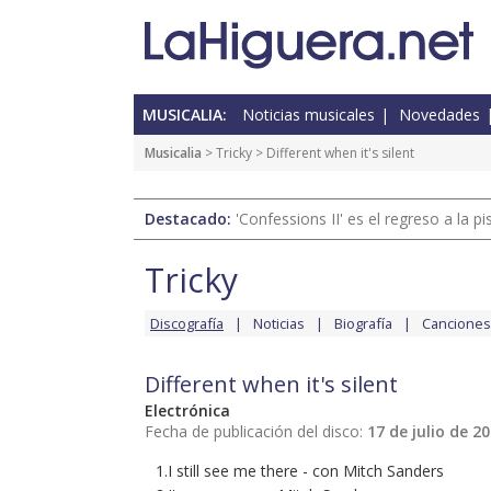
MUSICALIA:
Noticias musicales
Novedades
Musicalia
>
Tricky
> Different when it's silent
Destacado:
'Confessions II' es el regreso a la 
Tricky
Discografía
Noticias
Biografía
Canciones
Different when it's silent
Electrónica
Fecha de publicación del disco:
17 de julio de 2
1.I still see me there - con Mitch Sanders