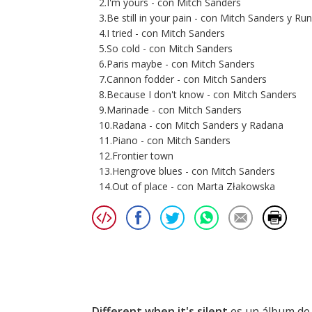
2.I'm yours - con Mitch Sanders
3.Be still in your pain - con Mitch Sanders y 
4.I tried - con Mitch Sanders
5.So cold - con Mitch Sanders
6.Paris maybe - con Mitch Sanders
7.Cannon fodder - con Mitch Sanders
8.Because I don't know - con Mitch Sanders
9.Marinade - con Mitch Sanders
10.Radana - con Mitch Sanders y Radana
11.Piano - con Mitch Sanders
12.Frontier town
13.Hengrove blues - con Mitch Sanders
14.Out of place - con Marta Złakowska
Different when it's silent
es un álbum d