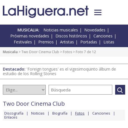
MUSICALIA:
Noticias musicales
Novedades
Próximas novedades
Discos históricos
Canciones
Festivales
Premios
Artistas
Portadas
Listas
Musicalia
>
Two Door Cinema Club
>
Fotos
> Foto 7 de 12
Destacado:
'Foreign tongues' es el vigesimoquinto álbum de
estudio de los Rolling Stones
Two Door Cinema Club
Discografía
Noticias
Biografía
Fotos
Canciones
Enlaces