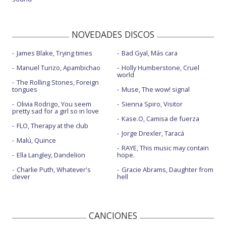
NOVEDADES DISCOS
James Blake, Trying times
Bad Gyal, Más cara
Manuel Turizo, Apambichao
Holly Humberstone, Cruel
world
The Rolling Stones, Foreign
tongues
Muse, The wow! signal
Olivia Rodrigo, You seem
Sienna Spiro, Visitor
pretty sad for a girl so in love
Kase.O, Camisa de fuerza
FLO, Therapy at the club
Jorge Drexler, Taracá
Malú, Quince
RAYE, This music may contain
Ella Langley, Dandelion
hope.
Charlie Puth, Whatever's
Gracie Abrams, Daughter from
clever
hell
CANCIONES