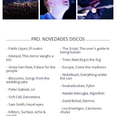
PRO. NOVEDADES DISCOS
Pablo López, El cuatro
The Script, The user's guide to
being human
Interpol, This mirror weighs a
ton
Train, Mad dog in the fog
Greta Van Fleet, Palace for the
Europe, Come this madness
people
Nickelback, Everything under
Blossoms, Songs from the
the sun
wedding cake
beabadoobee, Pylon
Peter Gabriel, o/i
Natalie Imbruglia, Algorithm
Soft Cell, Danceteria
David Bisbal, Eternos
Sam Smith, Hazel eyes
Los Enemigos, Canciones
Editors, Surface, echo &
chulas
sound