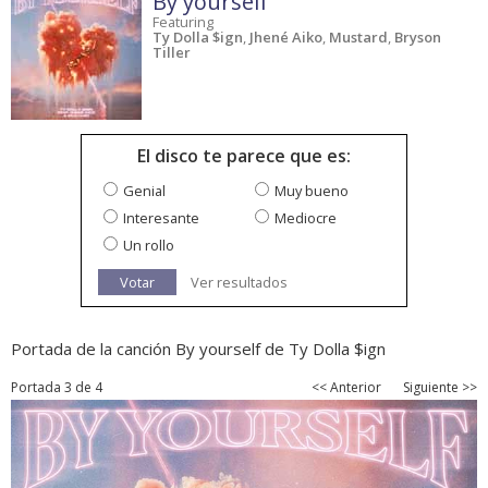
By yourself
Featuring
Ty Dolla $ign
,
Jhené Aiko
,
Mustard
,
Bryson
Tiller
El disco te parece que es:
Genial
Muy bueno
Interesante
Mediocre
Un rollo
Votar
Ver resultados
Portada de la canción By yourself de Ty Dolla $ign
Portada 3 de 4
<< Anterior
Siguiente >>