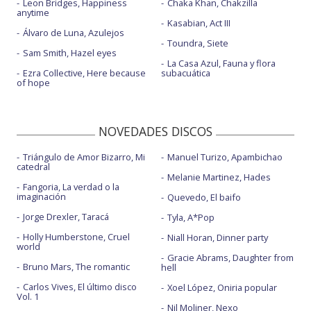
Leon Bridges, Happiness
Chaka Khan, Chakzilla
anytime
Kasabian, Act III
Álvaro de Luna, Azulejos
Toundra, Siete
Sam Smith, Hazel eyes
La Casa Azul, Fauna y flora
Ezra Collective, Here because
subacuática
of hope
NOVEDADES DISCOS
Triángulo de Amor Bizarro, Mi
Manuel Turizo, Apambichao
catedral
Melanie Martinez, Hades
Fangoria, La verdad o la
imaginación
Quevedo, El baifo
Jorge Drexler, Taracá
Tyla, A*Pop
Holly Humberstone, Cruel
Niall Horan, Dinner party
world
Gracie Abrams, Daughter from
Bruno Mars, The romantic
hell
Carlos Vives, El último disco
Xoel López, Oniria popular
Vol. 1
Nil Moliner, Nexo