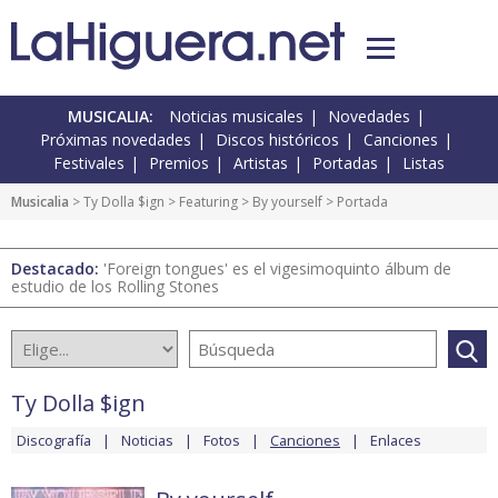
MUSICALIA:
Noticias musicales
Novedades
Próximas novedades
Discos históricos
Canciones
Festivales
Premios
Artistas
Portadas
Listas
Musicalia
>
Ty Dolla $ign
>
Featuring
>
By yourself
> Portada
Destacado:
'Foreign tongues' es el vigesimoquinto álbum de
estudio de los Rolling Stones
Ty Dolla $ign
Discografía
Noticias
Fotos
Canciones
Enlaces