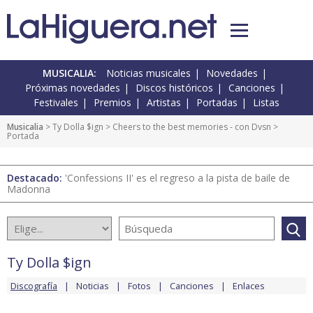
MUSICALIA:
Noticias musicales
Novedades
Próximas novedades
Discos históricos
Canciones
Festivales
Premios
Artistas
Portadas
Listas
Musicalia
>
Ty Dolla $ign
>
Cheers to the best memories - con Dvsn
>
Portada
Destacado:
'Confessions II' es el regreso a la pista de baile de
Madonna
Ty Dolla $ign
Discografía
Noticias
Fotos
Canciones
Enlaces