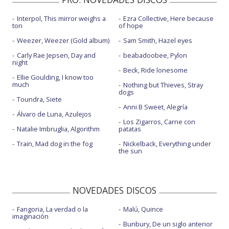
Interpol, This mirror weighs a
Ezra Collective, Here because
ton
of hope
Weezer, Weezer (Gold album)
Sam Smith, Hazel eyes
Carly Rae Jepsen, Day and
beabadoobee, Pylon
night
Beck, Ride lonesome
Ellie Goulding, I know too
much
Nothing but Thieves, Stray
dogs
Toundra, Siete
Anni B Sweet, Alegría
Álvaro de Luna, Azulejos
Los Zigarros, Carne con
Natalie Imbruglia, Algorithm
patatas
Train, Mad dog in the fog
Nickelback, Everything under
the sun
NOVEDADES DISCOS
Fangoria, La verdad o la
Malú, Quince
imaginación
Bunbury, De un siglo anterior