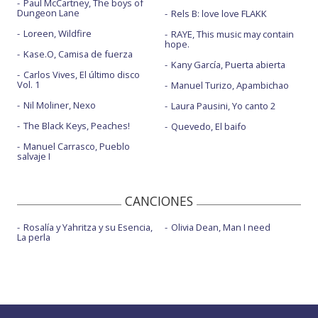
Paul McCartney, The boys of
Dungeon Lane
Rels B: love love FLAKK
Loreen, Wildfire
RAYE, This music may contain
hope.
Kase.O, Camisa de fuerza
Kany García, Puerta abierta
Carlos Vives, El último disco
Vol. 1
Manuel Turizo, Apambichao
Nil Moliner, Nexo
Laura Pausini, Yo canto 2
The Black Keys, Peaches!
Quevedo, El baifo
Manuel Carrasco, Pueblo
salvaje I
CANCIONES
Rosalía y Yahritza y su Esencia,
Olivia Dean, Man I need
La perla