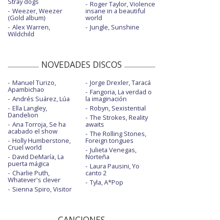
Stray dogs
Roger Taylor, Violence
Weezer, Weezer
insane in a beautiful
(Gold album)
world
Alex Warren,
Jungle, Sunshine
Wildchild
NOVEDADES DISCOS
Manuel Turizo,
Jorge Drexler, Taracá
Apambichao
Fangoria, La verdad o
Andrés Suárez, Lúa
la imaginación
Ella Langley,
Robyn, Sexistential
Dandelion
The Strokes, Reality
Ana Torroja, Se ha
awaits
acabado el show
The Rolling Stones,
Holly Humberstone,
Foreign tongues
Cruel world
Julieta Venegas,
David DeMaría, La
Norteña
puerta mágica
Laura Pausini, Yo
Charlie Puth,
canto 2
Whatever's clever
Tyla, A*Pop
Sienna Spiro, Visitor
CANCIONES