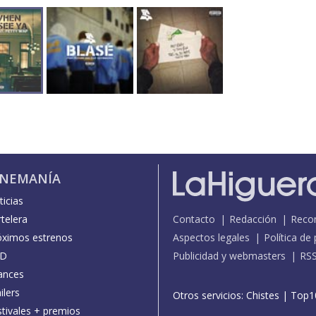
INEMANÍA
icias
telera
Contacto
Redacción
Reco
óximos estrenos
Aspectos legales
Política de
D
Publicidad y webmasters
RS
ances
ilers
Otros servicios:
Chistes
|
Top1
stivales + premios