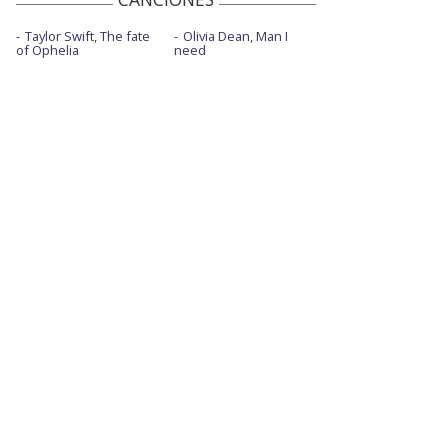
Taylor Swift, The fate
Olivia Dean, Man I
of Ophelia
need