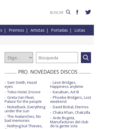
es
Premios
Artistas
Portadas
Listas
PRO. NOVEDADES DISCOS
Sam Smith, Hazel
Leon Bridges,
eyes
Happiness anytime
Tokio Hotel, Encore
Kasabian, Act III
Greta Van Fleet,
Phoebe Bridgers, Lost
Palace for the people
weekend
Nickelback, Everything
David Bisbal, Eternos
under the sun
Chaka Khan, Chakzilla
The Avalanches, No
Arde Bogotá,
bad memories
Manufacturas del club
Nothing but Thieves,
de la gente sola