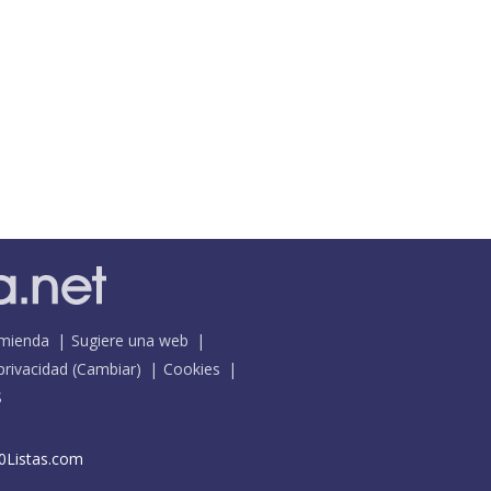
mienda
Sugiere una web
 privacidad
(
Cambiar
)
Cookies
S
0Listas.com