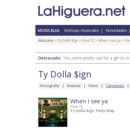
MUSICALIA:
Noticias musicales
Novedades
Musicalia
>
Ty Dolla $ign
>
Free TC
>
When I see ya
> Po
Destacado:
'You seem pretty sad for a girl so in
Ty Dolla $ign
Discografía
Noticias
Fotos
Canciones
When I see ya
Free TC
Ty Dolla $ign
,
Fetty Wap