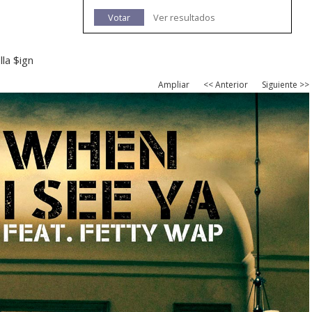
Votar
Ver resultados
la $ign
Ampliar
<< Anterior
Siguiente >>