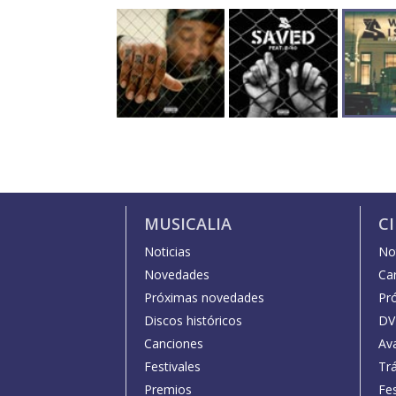
MUSICALIA
C
Noticias
Not
Novedades
Car
Próximas novedades
Pr
Discos históricos
DV
Canciones
Av
Festivales
Trá
Premios
Fe