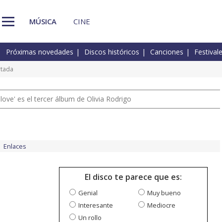
MÚSICA
CINE
Próximas novedades
Discos históricos
Canciones
Festival
rtada
 love' es el tercer álbum de Olivia Rodrigo
Enlaces
El disco te parece que es:
Genial
Muy bueno
Interesante
Mediocre
Un rollo