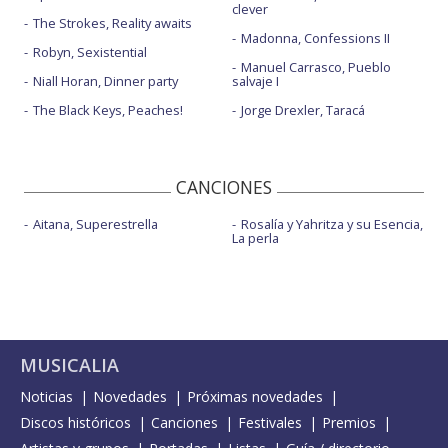
clever
The Strokes, Reality awaits
Madonna, Confessions II
Robyn, Sexistential
Manuel Carrasco, Pueblo
Niall Horan, Dinner party
salvaje I
The Black Keys, Peaches!
Jorge Drexler, Taracá
CANCIONES
Aitana, Superestrella
Rosalía y Yahritza y su Esencia,
La perla
MUSICALIA
Noticias
Novedades
Próximas novedades
Discos históricos
Canciones
Festivales
Premios