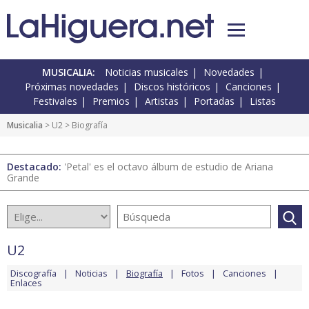
MUSICALIA:
Noticias musicales
Novedades
Próximas novedades
Discos históricos
Canciones
Festivales
Premios
Artistas
Portadas
Listas
Musicalia
>
U2
> Biografía
Destacado:
'Petal' es el octavo álbum de estudio de Ariana
Grande
U2
Discografía
Noticias
Biografía
Fotos
Canciones
Enlaces