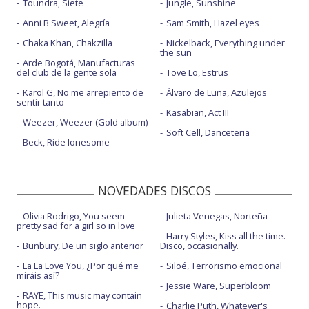
Toundra, Siete
Jungle, Sunshine
Anni B Sweet, Alegría
Sam Smith, Hazel eyes
Chaka Khan, Chakzilla
Nickelback, Everything under
the sun
Arde Bogotá, Manufacturas
del club de la gente sola
Tove Lo, Estrus
Karol G, No me arrepiento de
Álvaro de Luna, Azulejos
sentir tanto
Kasabian, Act III
Weezer, Weezer (Gold album)
Soft Cell, Danceteria
Beck, Ride lonesome
NOVEDADES DISCOS
Olivia Rodrigo, You seem
Julieta Venegas, Norteña
pretty sad for a girl so in love
Harry Styles, Kiss all the time.
Bunbury, De un siglo anterior
Disco, occasionally.
La La Love You, ¿Por qué me
Siloé, Terrorismo emocional
miráis así?
Jessie Ware, Superbloom
RAYE, This music may contain
hope.
Charlie Puth, Whatever's