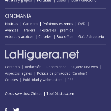
Artistas y grupos
Portadas
Listas
Guía / directorio
CINEMANÍA
Noticias
Cartelera
Próximos estrenos
DVD
Avances
Tráilers
Festivales + premios
Actores y actrices
Carteles
Box-office
Guía / directorio
Contacto
Redacción
Recomienda
Sugiere una web
Aspectos legales
Política de privacidad
(
Cambiar
)
Cookies
Publicidad y webmasters
RSS
Otros servicios:
Chistes
|
Top10Listas.com