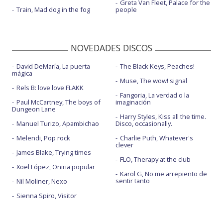
Greta Van Fleet, Palace for the
Train, Mad dog in the fog
people
NOVEDADES DISCOS
David DeMaría, La puerta
The Black Keys, Peaches!
mágica
Muse, The wow! signal
Rels B: love love FLAKK
Fangoria, La verdad o la
Paul McCartney, The boys of
imaginación
Dungeon Lane
Harry Styles, Kiss all the time.
Manuel Turizo, Apambichao
Disco, occasionally.
Melendi, Pop rock
Charlie Puth, Whatever's
clever
James Blake, Trying times
FLO, Therapy at the club
Xoel López, Oniria popular
Karol G, No me arrepiento de
sentir tanto
Nil Moliner, Nexo
Sienna Spiro, Visitor