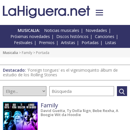
MUSICALIA:
Noticias musicales
Novedades
Próximas novedades
Discos históricos
Canciones
Festivales
Premios
Artistas
Portadas
Listas
Musicalia
>
Family
> Portada
Destacado:
'Foreign tongues' es el vigesimoquinto álbum de
estudio de los Rolling Stones
Family
David Guetta
,
Ty Dolla $ign
,
Bebe Rexha
,
A
Boogie Wit da Hoodie