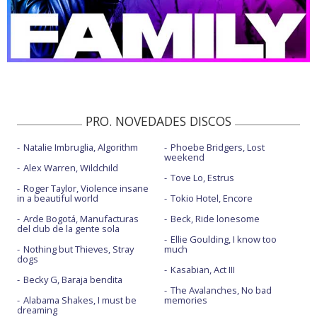
PRO. NOVEDADES DISCOS
Natalie Imbruglia, Algorithm
Phoebe Bridgers, Lost
weekend
Alex Warren, Wildchild
Tove Lo, Estrus
Roger Taylor, Violence insane
in a beautiful world
Tokio Hotel, Encore
Arde Bogotá, Manufacturas
Beck, Ride lonesome
del club de la gente sola
Ellie Goulding, I know too
Nothing but Thieves, Stray
much
dogs
Kasabian, Act III
Becky G, Baraja bendita
The Avalanches, No bad
Alabama Shakes, I must be
memories
dreaming