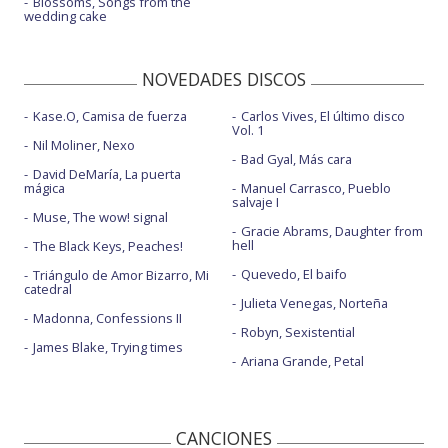
Blossoms, Songs from the
wedding cake
NOVEDADES DISCOS
Kase.O, Camisa de fuerza
Carlos Vives, El último disco
Vol. 1
Nil Moliner, Nexo
Bad Gyal, Más cara
David DeMaría, La puerta
mágica
Manuel Carrasco, Pueblo
salvaje I
Muse, The wow! signal
Gracie Abrams, Daughter from
hell
The Black Keys, Peaches!
Quevedo, El baifo
Triángulo de Amor Bizarro, Mi
catedral
Julieta Venegas, Norteña
Madonna, Confessions II
Robyn, Sexistential
James Blake, Trying times
Ariana Grande, Petal
CANCIONES