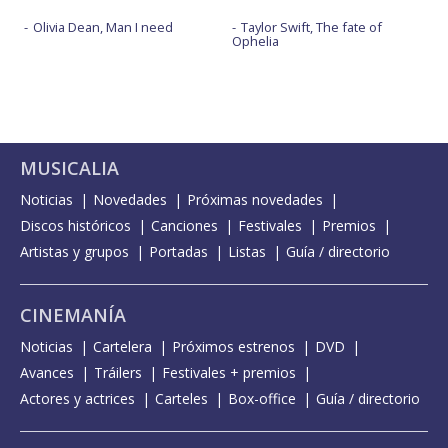
Olivia Dean, Man I need
Taylor Swift, The fate of
Ophelia
MUSICALIA
Noticias
Novedades
Próximas novedades
Discos históricos
Canciones
Festivales
Premios
Artistas y grupos
Portadas
Listas
Guía / directorio
CINEMANÍA
Noticias
Cartelera
Próximos estrenos
DVD
Avances
Tráilers
Festivales + premios
Actores y actrices
Carteles
Box-office
Guía / directorio