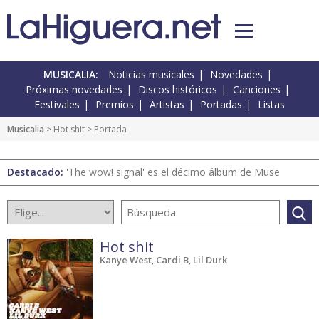
MUSICALIA:
Noticias musicales
Novedades
Próximas novedades
Discos históricos
Canciones
Festivales
Premios
Artistas
Portadas
Listas
Musicalia
>
Hot shit
> Portada
Destacado:
'The wow! signal' es el décimo álbum de Muse
Hot shit
Kanye West
,
Cardi B
,
Lil Durk