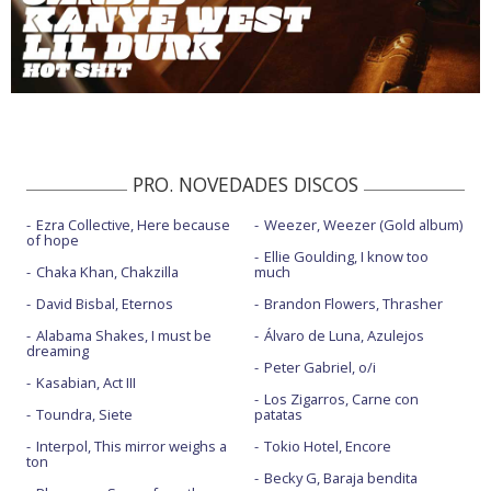
PRO. NOVEDADES DISCOS
Ezra Collective, Here because
Weezer, Weezer (Gold album)
of hope
Ellie Goulding, I know too
Chaka Khan, Chakzilla
much
David Bisbal, Eternos
Brandon Flowers, Thrasher
Alabama Shakes, I must be
Álvaro de Luna, Azulejos
dreaming
Peter Gabriel, o/i
Kasabian, Act III
Los Zigarros, Carne con
Toundra, Siete
patatas
Interpol, This mirror weighs a
Tokio Hotel, Encore
ton
Becky G, Baraja bendita