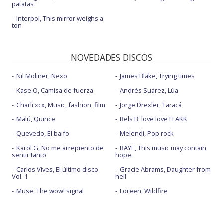
patatas
Interpol, This mirror weighs a
ton
NOVEDADES DISCOS
Nil Moliner, Nexo
James Blake, Trying times
Kase.O, Camisa de fuerza
Andrés Suárez, Lúa
Charli xcx, Music, fashion, film
Jorge Drexler, Taracá
Malú, Quince
Rels B: love love FLAKK
Quevedo, El baifo
Melendi, Pop rock
Karol G, No me arrepiento de
RAYE, This music may contain
sentir tanto
hope.
Carlos Vives, El último disco
Gracie Abrams, Daughter from
Vol. 1
hell
Muse, The wow! signal
Loreen, Wildfire