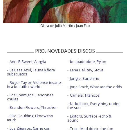
Obra de Julia Martín / Juan Feo
PRO. NOVEDADES DISCOS
Anni B Sweet, Alegría
beabadoobee, Pylon
La Casa Azul, Fauna y flora
Lana Del Rey, Stove
subacuática
Jungle, Sunshine
Roger Taylor, Violence insane
in a beautiful world
Jorja Smith, What are the odds
Los Enemigos, Canciones
Camela, Titánicos
chulas
Nickelback, Everything under
Brandon Flowers, Thrasher
the sun
Ellie Goulding, I know too
Editors, Surface, echo &
much
sound
Los Zigarros, Carne con
Train, Mad dog in the fog