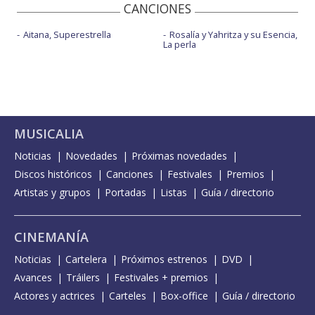
CANCIONES
Aitana, Superestrella
Rosalía y Yahritza y su Esencia,
La perla
MUSICALIA
Noticias
Novedades
Próximas novedades
Discos históricos
Canciones
Festivales
Premios
Artistas y grupos
Portadas
Listas
Guía / directorio
CINEMANÍA
Noticias
Cartelera
Próximos estrenos
DVD
Avances
Tráilers
Festivales + premios
Actores y actrices
Carteles
Box-office
Guía / directorio