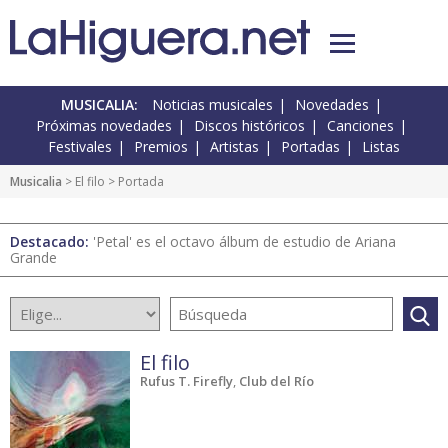
MUSICALIA:
Noticias musicales
Novedades
Próximas novedades
Discos históricos
Canciones
Festivales
Premios
Artistas
Portadas
Listas
Musicalia
>
El filo
> Portada
Destacado:
'Petal' es el octavo álbum de estudio de Ariana
Grande
El filo
Rufus T. Firefly
,
Club del Río