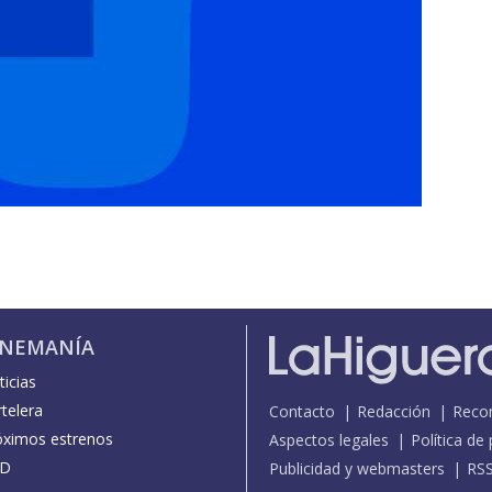
INEMANÍA
icias
telera
Contacto
Redacción
Reco
óximos estrenos
Aspectos legales
Política de
D
Publicidad y webmasters
RS