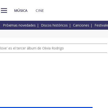
MÚSICA
CINE
Próximas novedades
Discos históricos
Canciones
Festival
 love' es el tercer álbum de Olivia Rodrigo