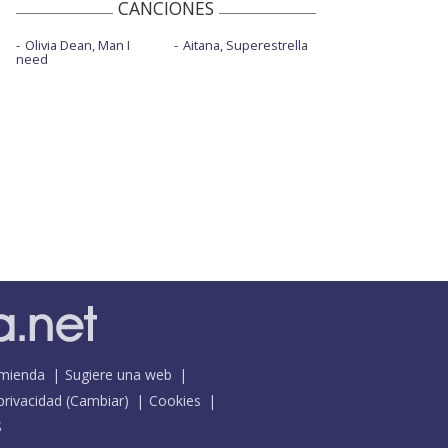
CANCIONES
Olivia Dean, Man I
Aitana, Superestrella
need
mienda
Sugiere una web
 privacidad
(
Cambiar
)
Cookies
S