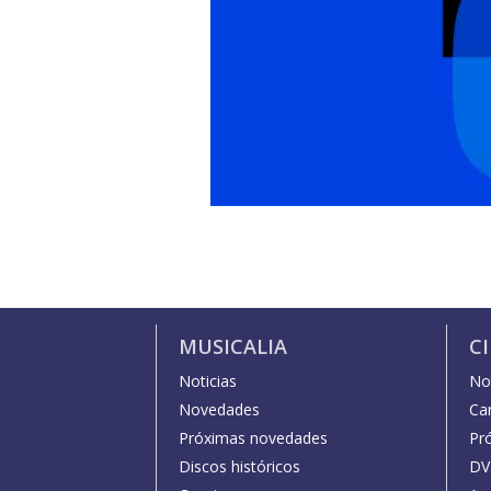
MUSICALIA
C
Noticias
Not
Novedades
Car
Próximas novedades
Pr
Discos históricos
DV