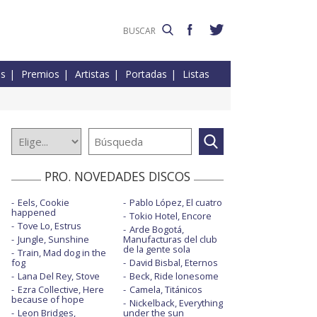
es
Premios
Artistas
Portadas
Listas
PRO. NOVEDADES DISCOS
Eels, Cookie
Pablo López, El cuatro
happened
Tokio Hotel, Encore
Tove Lo, Estrus
Arde Bogotá,
Jungle, Sunshine
Manufacturas del club
de la gente sola
Train, Mad dog in the
fog
David Bisbal, Eternos
Lana Del Rey, Stove
Beck, Ride lonesome
Ezra Collective, Here
Camela, Titánicos
because of hope
Nickelback, Everything
Leon Bridges,
under the sun