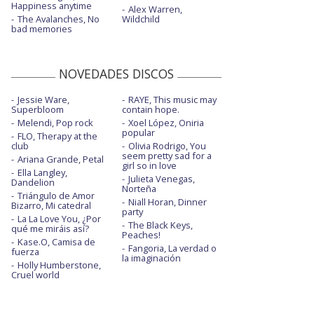
Happiness anytime
Alex Warren,
The Avalanches, No
Wildchild
bad memories
NOVEDADES DISCOS
Jessie Ware,
RAYE, This music may
Superbloom
contain hope.
Melendi, Pop rock
Xoel López, Oniria
popular
FLO, Therapy at the
club
Olivia Rodrigo, You
seem pretty sad for a
Ariana Grande, Petal
girl so in love
Ella Langley,
Julieta Venegas,
Dandelion
Norteña
Triángulo de Amor
Niall Horan, Dinner
Bizarro, Mi catedral
party
La La Love You, ¿Por
The Black Keys,
qué me miráis así?
Peaches!
Kase.O, Camisa de
Fangoria, La verdad o
fuerza
la imaginación
Holly Humberstone,
Cruel world