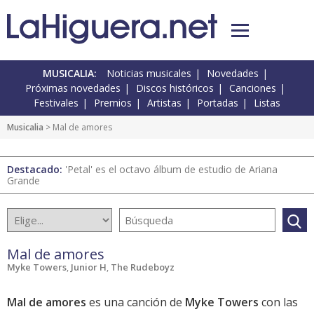
MUSICALIA:
Noticias musicales
Novedades
Próximas novedades
Discos históricos
Canciones
Festivales
Premios
Artistas
Portadas
Listas
Musicalia
> Mal de amores
Destacado:
'Petal' es el octavo álbum de estudio de Ariana
Grande
Mal de amores
Myke Towers
,
Junior H
,
The Rudeboyz
Mal de amores
es una canción de
Myke Towers
con las