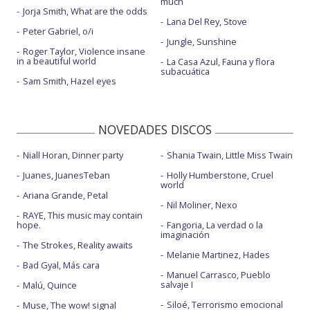
much
Jorja Smith, What are the odds
Lana Del Rey, Stove
Peter Gabriel, o/i
Jungle, Sunshine
Roger Taylor, Violence insane
in a beautiful world
La Casa Azul, Fauna y flora
subacuática
Sam Smith, Hazel eyes
NOVEDADES DISCOS
Niall Horan, Dinner party
Shania Twain, Little Miss Twain
Juanes, JuanesTeban
Holly Humberstone, Cruel
world
Ariana Grande, Petal
Nil Moliner, Nexo
RAYE, This music may contain
hope.
Fangoria, La verdad o la
imaginación
The Strokes, Reality awaits
Melanie Martinez, Hades
Bad Gyal, Más cara
Manuel Carrasco, Pueblo
salvaje I
Malú, Quince
Siloé, Terrorismo emocional
Muse, The wow! signal