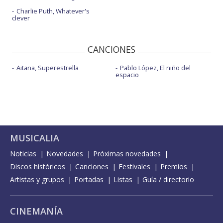
Charlie Puth, Whatever's
clever
CANCIONES
Aitana, Superestrella
Pablo López, El niño del
espacio
MUSICALIA
Noticias
Novedades
Próximas novedades
Discos históricos
Canciones
Festivales
Premios
Artistas y grupos
Portadas
Listas
Guía / directorio
CINEMANÍA