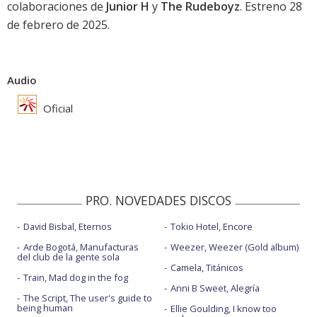
colaboraciones de
Junior H
y
The Rudeboyz
. Estreno 28
de febrero de 2025.
Audio
Oficial
PRO. NOVEDADES DISCOS
David Bisbal, Eternos
Tokio Hotel, Encore
Arde Bogotá, Manufacturas
Weezer, Weezer (Gold album)
del club de la gente sola
Camela, Titánicos
Train, Mad dog in the fog
Anni B Sweet, Alegría
The Script, The user's guide to
being human
Ellie Goulding, I know too