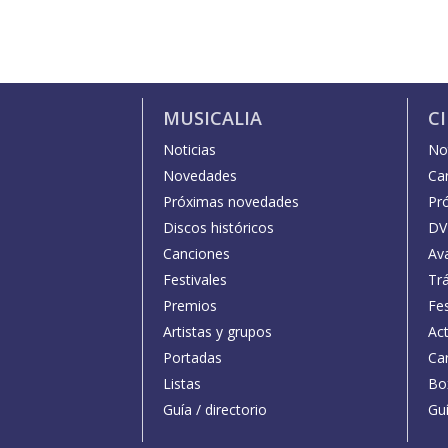
MUSICALIA
C
Noticias
Not
Novedades
Car
Próximas novedades
Pr
Discos históricos
DV
Canciones
Av
Festivales
Trá
Premios
Fe
Artistas y grupos
Act
Portadas
Car
Listas
Bo
Guía / directorio
Guí