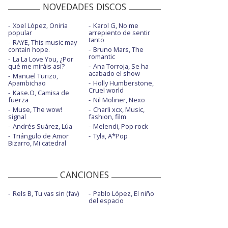
NOVEDADES DISCOS
Xoel López, Oniria
Karol G, No me
popular
arrepiento de sentir
tanto
RAYE, This music may
contain hope.
Bruno Mars, The
romantic
La La Love You, ¿Por
qué me miráis así?
Ana Torroja, Se ha
acabado el show
Manuel Turizo,
Apambichao
Holly Humberstone,
Cruel world
Kase.O, Camisa de
fuerza
Nil Moliner, Nexo
Muse, The wow!
Charli xcx, Music,
signal
fashion, film
Andrés Suárez, Lúa
Melendi, Pop rock
Triángulo de Amor
Tyla, A*Pop
Bizarro, Mi catedral
CANCIONES
Rels B, Tu vas sin (fav)
Pablo López, El niño
del espacio