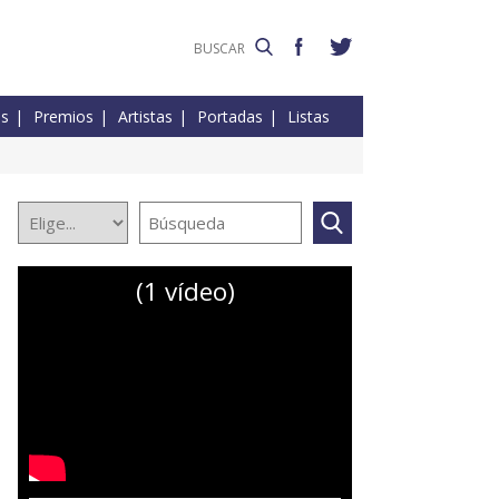
es
Premios
Artistas
Portadas
Listas
(1 vídeo)