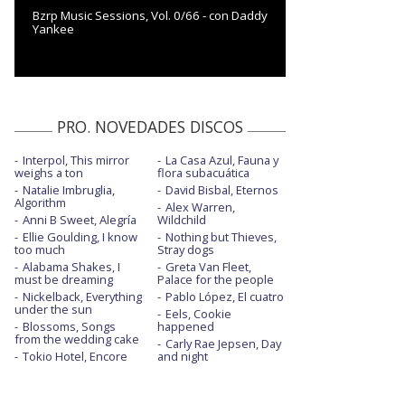
Bzrp Music Sessions, Vol. 0/66 - con Daddy
Yankee
PRO. NOVEDADES DISCOS
Interpol, This mirror
La Casa Azul, Fauna y
weighs a ton
flora subacuática
Natalie Imbruglia,
David Bisbal, Eternos
Algorithm
Alex Warren,
Anni B Sweet, Alegría
Wildchild
Ellie Goulding, I know
Nothing but Thieves,
too much
Stray dogs
Alabama Shakes, I
Greta Van Fleet,
must be dreaming
Palace for the people
Nickelback, Everything
Pablo López, El cuatro
under the sun
Eels, Cookie
Blossoms, Songs
happened
from the wedding cake
Carly Rae Jepsen, Day
Tokio Hotel, Encore
and night