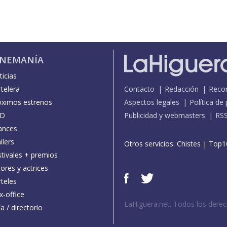
INEMANÍA
icias
telera
Contacto
Redacción
Reco
óximos estrenos
Aspectos legales
Política de
D
Publicidad y webmasters
RS
ances
ilers
Otros servicios:
Chistes
|
Top1
stivales + premios
ores y actrices
teles
x-office
LaHiguera.net. Todos los dere
a / directorio