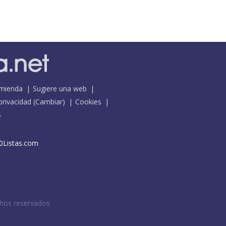
mienda
Sugiere una web
 privacidad
(
Cambiar
)
Cookies
S
0Listas.com
chos reservados