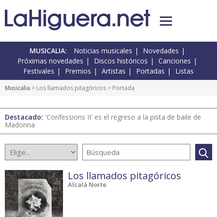
MUSICALIA:
Noticias musicales
Novedades
Próximas novedades
Discos históricos
Canciones
Festivales
Premios
Artistas
Portadas
Listas
Musicalia
>
Los llamados pitagóricos
> Portada
Destacado:
'Confessions II' es el regreso a la pista de baile de
Madonna
Los llamados pitagóricos
Alcalá Norte