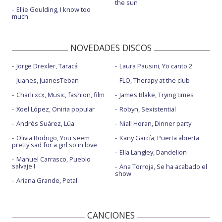
the sun
Ellie Goulding, I know too
much
NOVEDADES DISCOS
Jorge Drexler, Taracá
Laura Pausini, Yo canto 2
Juanes, JuanesTeban
FLO, Therapy at the club
Charli xcx, Music, fashion, film
James Blake, Trying times
Xoel López, Oniria popular
Robyn, Sexistential
Andrés Suárez, Lúa
Niall Horan, Dinner party
Olivia Rodrigo, You seem
Kany García, Puerta abierta
pretty sad for a girl so in love
Ella Langley, Dandelion
Manuel Carrasco, Pueblo
salvaje I
Ana Torroja, Se ha acabado el
show
Ariana Grande, Petal
CANCIONES