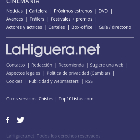
CINEMANÍA
Noticias
Cartelera
Próximos estrenos
DVD
Avances
Tráilers
Festivales + premios
Actores y actrices
Carteles
Box-office
Guía / directorio
Contacto
Redacción
Recomienda
Sugiere una web
Aspectos legales
Política de privacidad
(
Cambiar
)
Cookies
Publicidad y webmasters
RSS
Otros servicios:
Chistes
|
Top10Listas.com
LaHiguera.net. Todos los derechos reservados