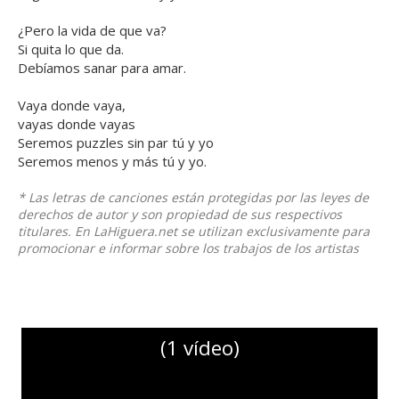
¿Pero la vida de que va?
Si quita lo que da.
Debíamos sanar para amar.
Vaya donde vaya,
vayas donde vayas
Seremos puzzles sin par tú y yo
Seremos menos y más tú y yo.
* Las letras de canciones están protegidas por las leyes de
derechos de autor y son propiedad de sus respectivos
titulares. En LaHiguera.net se utilizan exclusivamente para
promocionar e informar sobre los trabajos de los artistas
(1 vídeo)