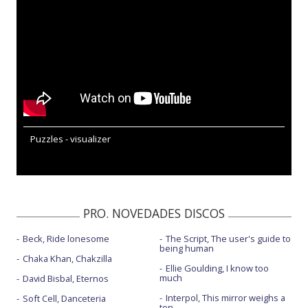
Puzzles - visualizer
PRO. NOVEDADES DISCOS
Beck, Ride lonesome
The Script, The user's guide to
being human
Chaka Khan, Chakzilla
Ellie Goulding, I know too
much
David Bisbal, Eternos
Interpol, This mirror weighs a
Soft Cell, Danceteria
ton