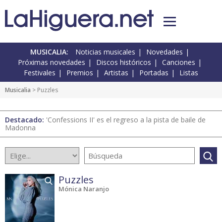
MUSICALIA:
Noticias musicales
Novedades
Próximas novedades
Discos históricos
Canciones
Festivales
Premios
Artistas
Portadas
Listas
Musicalia
> Puzzles
Destacado:
'Confessions II' es el regreso a la pista de baile de
Madonna
Puzzles
Mónica Naranjo