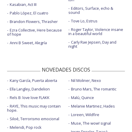
Kasabian, Act III
Editors, Surface, echo &
sound
Pablo López, El cuatro
Tove Lo, Estrus
Brandon Flowers, Thrasher
Roger Taylor, Violence insane
Ezra Collective, Here because
in a beautiful world
of hope
Carly Rae Jepsen, Day and
Anni B Sweet, Alegría
night
NOVEDADES DISCOS
Kany García, Puerta abierta
Nil Moliner, Nexo
Ella Langley, Dandelion
Bruno Mars, The romantic
Rels B: love love FLAKK
Malú, Quince
RAYE, This music may contain
Melanie Martinez, Hades
hope.
Loreen, Wildfire
Siloé, Terrorismo emocional
Muse, The wow! signal
Melendi, Pop rock
Jorge Drexler, Taracá