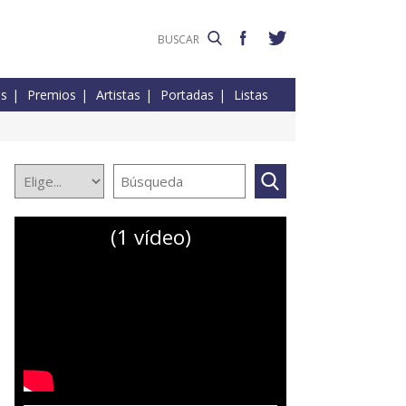
es
Premios
Artistas
Portadas
Listas
(1 vídeo)