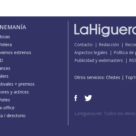
INEMANÍA
icias
telera
Contacto
Redacción
Reco
óximos estrenos
Aspectos legales
Política de
D
Publicidad y webmasters
RS
ances
ilers
Otros servicios:
Chistes
|
Top1
stivales + premios
ores y actrices
teles
x-office
LaHiguera.net. Todos los dere
a / directorio