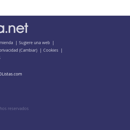
mienda
Sugiere una web
 privacidad
(
Cambiar
)
Cookies
S
0Listas.com
chos reservados