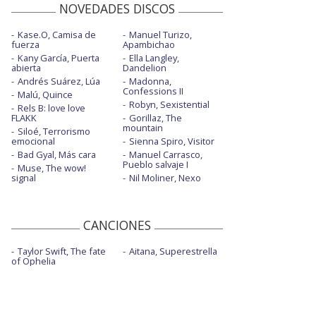
NOVEDADES DISCOS
Kase.O, Camisa de
Manuel Turizo,
fuerza
Apambichao
Kany García, Puerta
Ella Langley,
abierta
Dandelion
Andrés Suárez, Lúa
Madonna,
Confessions II
Malú, Quince
Robyn, Sexistential
Rels B: love love
FLAKK
Gorillaz, The
mountain
Siloé, Terrorismo
emocional
Sienna Spiro, Visitor
Bad Gyal, Más cara
Manuel Carrasco,
Pueblo salvaje I
Muse, The wow!
signal
Nil Moliner, Nexo
CANCIONES
Taylor Swift, The fate
Aitana, Superestrella
of Ophelia