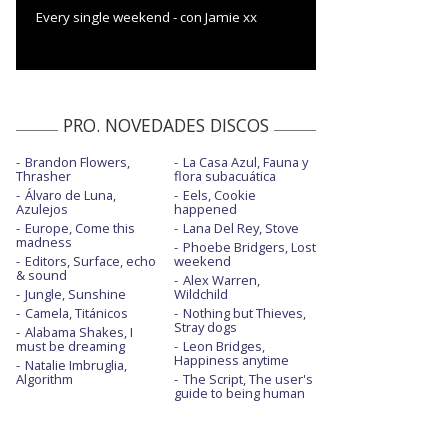
Every single weekend - con Jamie xx
PRO. NOVEDADES DISCOS
Brandon Flowers,
La Casa Azul, Fauna y
Thrasher
flora subacuática
Álvaro de Luna,
Eels, Cookie
Azulejos
happened
Europe, Come this
Lana Del Rey, Stove
madness
Phoebe Bridgers, Lost
Editors, Surface, echo
weekend
& sound
Alex Warren,
Jungle, Sunshine
Wildchild
Camela, Titánicos
Nothing but Thieves,
Stray dogs
Alabama Shakes, I
must be dreaming
Leon Bridges,
Happiness anytime
Natalie Imbruglia,
Algorithm
The Script, The user's
guide to being human