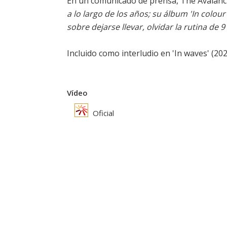
En un comunicado de prensa, The Avalanc
a lo largo de los años; su álbum '
In colour
sobre dejarse llevar, olvidar la rutina de 
Incluido como interludio en '
In waves
' (20
Vídeo
Oficial