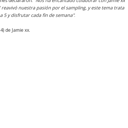
hes declararon:
"Nos ha encantado colaborar con Jamie xx
' reavivó nuestra pasión por el sampling, y este tema trata
9 a 5 y disfrutar cada fin de semana"
.
24) de Jamie xx.