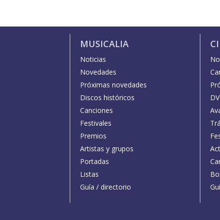
MUSICALIA
C
Noticias
Not
Novedades
Car
Próximas novedades
Pr
Discos históricos
DV
Canciones
Av
Festivales
Trá
Premios
Fe
Artistas y grupos
Act
Portadas
Car
Listas
Bo
Guía / directorio
Guí