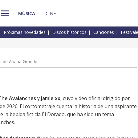
MÚSICA
CINE
Próximas novedades
Discos históricos
Canciones
Festival
io de Ariana Grande
The Avalanches
y
Jamie xx
, cuyo video oficial dirigido por
 de 2026. El cortometraje cuenta la historia de una aspirante
 la bebida ficticia El Dorado, que ha sido un tema
anches.