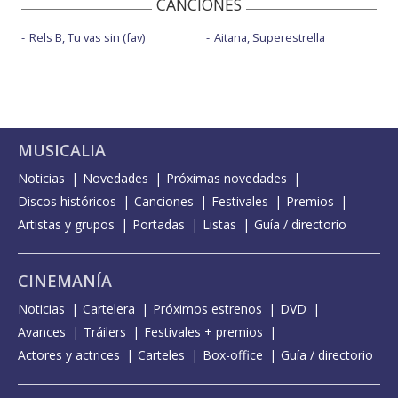
CANCIONES
Rels B, Tu vas sin (fav)
Aitana, Superestrella
MUSICALIA
Noticias
Novedades
Próximas novedades
Discos históricos
Canciones
Festivales
Premios
Artistas y grupos
Portadas
Listas
Guía / directorio
CINEMANÍA
Noticias
Cartelera
Próximos estrenos
DVD
Avances
Tráilers
Festivales + premios
Actores y actrices
Carteles
Box-office
Guía / directorio