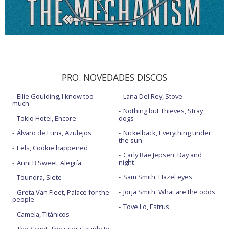
PRO. NOVEDADES DISCOS
Ellie Goulding, I know too
Lana Del Rey, Stove
much
Nothing but Thieves, Stray
Tokio Hotel, Encore
dogs
Álvaro de Luna, Azulejos
Nickelback, Everything under
the sun
Eels, Cookie happened
Carly Rae Jepsen, Day and
night
Anni B Sweet, Alegría
Sam Smith, Hazel eyes
Toundra, Siete
Jorja Smith, What are the odds
Greta Van Fleet, Palace for the
people
Tove Lo, Estrus
Camela, Titánicos