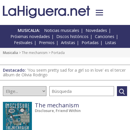
MUSICALIA:
Noticias musicales
Novedades
Próximas novedades
Discos históricos
Canciones
Festivales
Premios
Artistas
Portadas
Listas
Musicalia
>
The mechanism
> Portada
Destacado:
'You seem pretty sad for a girl so in love' es el tercer
álbum de Olivia Rodrigo
The mechanism
Disclosure
,
Friend Within