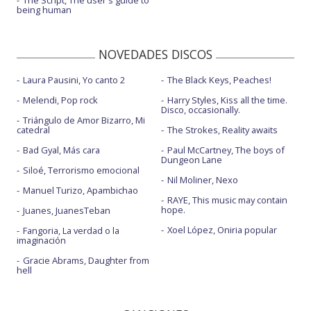
The Script, The user's guide to
being human
NOVEDADES DISCOS
Laura Pausini, Yo canto 2
The Black Keys, Peaches!
Melendi, Pop rock
Harry Styles, Kiss all the time.
Disco, occasionally.
Triángulo de Amor Bizarro, Mi
catedral
The Strokes, Reality awaits
Bad Gyal, Más cara
Paul McCartney, The boys of
Dungeon Lane
Siloé, Terrorismo emocional
Nil Moliner, Nexo
Manuel Turizo, Apambichao
RAYE, This music may contain
hope.
Juanes, JuanesTeban
Xoel López, Oniria popular
Fangoria, La verdad o la
imaginación
Gracie Abrams, Daughter from
hell