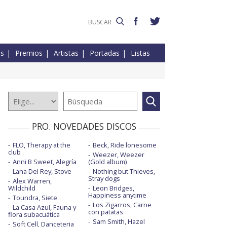
es
Premios
Artistas
Portadas
Listas
PRO. NOVEDADES DISCOS
FLO, Therapy at the
Beck, Ride lonesome
club
Weezer, Weezer
Anni B Sweet, Alegría
(Gold album)
Lana Del Rey, Stove
Nothing but Thieves,
Stray dogs
Alex Warren,
Wildchild
Leon Bridges,
Happiness anytime
Toundra, Siete
Los Zigarros, Carne
La Casa Azul, Fauna y
con patatas
flora subacuática
Sam Smith, Hazel
Soft Cell, Danceteria