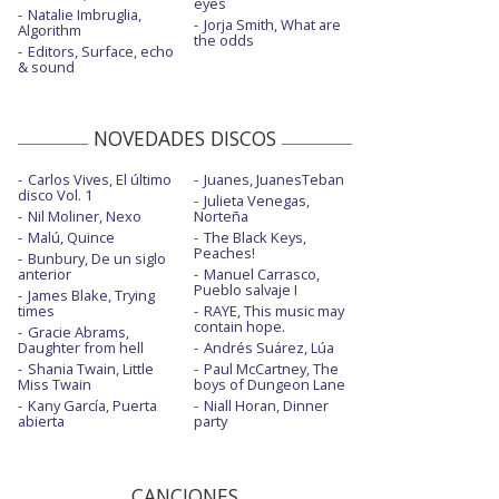
eyes
Natalie Imbruglia,
Jorja Smith, What are
Algorithm
the odds
Editors, Surface, echo
& sound
NOVEDADES DISCOS
Carlos Vives, El último
Juanes, JuanesTeban
disco Vol. 1
Julieta Venegas,
Nil Moliner, Nexo
Norteña
Malú, Quince
The Black Keys,
Peaches!
Bunbury, De un siglo
anterior
Manuel Carrasco,
Pueblo salvaje I
James Blake, Trying
times
RAYE, This music may
contain hope.
Gracie Abrams,
Daughter from hell
Andrés Suárez, Lúa
Shania Twain, Little
Paul McCartney, The
Miss Twain
boys of Dungeon Lane
Kany García, Puerta
Niall Horan, Dinner
abierta
party
CANCIONES