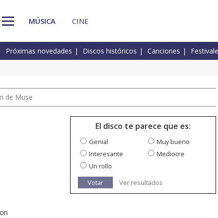
MÚSICA
CINE
Próximas novedades
Discos históricos
Canciones
Festival
um de Muse
El disco te parece que es:
Genial
Muy bueno
Interesante
Mediocre
Un rollo
Votar
Ver resultados
con