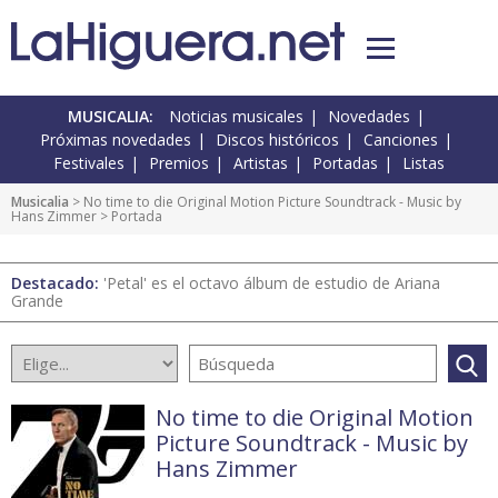
MUSICALIA:
Noticias musicales
Novedades
Próximas novedades
Discos históricos
Canciones
Festivales
Premios
Artistas
Portadas
Listas
Musicalia
>
No time to die Original Motion Picture Soundtrack - Music by
Hans Zimmer
> Portada
Destacado:
'Petal' es el octavo álbum de estudio de Ariana
Grande
No time to die Original Motion
Picture Soundtrack - Music by
Hans Zimmer