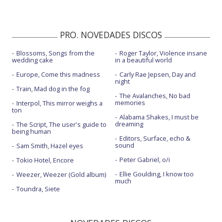
PRO. NOVEDADES DISCOS
Blossoms, Songs from the
Roger Taylor, Violence insane
wedding cake
in a beautiful world
Europe, Come this madness
Carly Rae Jepsen, Day and
night
Train, Mad dog in the fog
The Avalanches, No bad
memories
Interpol, This mirror weighs a
ton
Alabama Shakes, I must be
dreaming
The Script, The user's guide to
being human
Editors, Surface, echo &
sound
Sam Smith, Hazel eyes
Peter Gabriel, o/i
Tokio Hotel, Encore
Ellie Goulding, I know too
Weezer, Weezer (Gold album)
much
Toundra, Siete