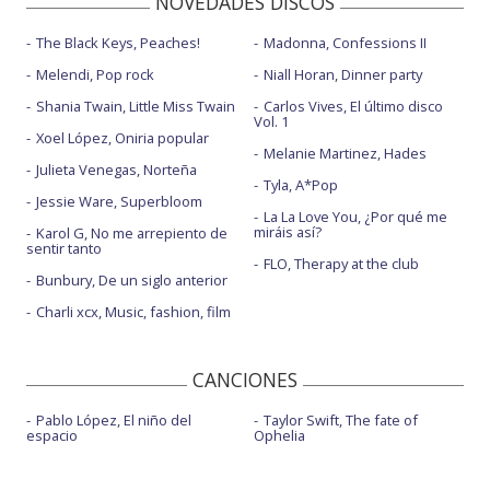
NOVEDADES DISCOS
The Black Keys, Peaches!
Madonna, Confessions II
Melendi, Pop rock
Niall Horan, Dinner party
Shania Twain, Little Miss Twain
Carlos Vives, El último disco
Vol. 1
Xoel López, Oniria popular
Melanie Martinez, Hades
Julieta Venegas, Norteña
Tyla, A*Pop
Jessie Ware, Superbloom
La La Love You, ¿Por qué me
miráis así?
Karol G, No me arrepiento de
sentir tanto
FLO, Therapy at the club
Bunbury, De un siglo anterior
Charli xcx, Music, fashion, film
CANCIONES
Pablo López, El niño del
Taylor Swift, The fate of
espacio
Ophelia