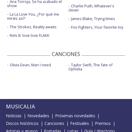
Ana Torroja, Se ha acabado el
show
Charlie Puth, Whatever's
clever
La La Love You, ¿Por qué me
miráis así?
James Blake, Trying times
The Strokes, Reality awaits
Foo Fighters, Your favorite toy
Rels B: love love FLAKK
CANCIONES
Olivia Dean, Man I need
Taylor Swift, The fate of
Ophelia
MUSICALIA
Noticias
Novedades
Próximas novedades
Discos históricos
Canciones
Festivales
Premios
Artistas y grupos
Portadas
Listas
Guía / directorio