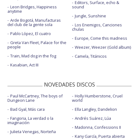
Editors, Surface, echo &
Leon Bridges, Happiness
sound
anytime
Jungle, Sunshine
Arde Bogotá, Manufacturas
del club de la gente sola
Los Enemigos, Canciones
chulas
Pablo López, El cuatro
Europe, Come this madness
Greta Van Fleet, Palace for the
people
Weezer, Weezer (Gold album)
Train, Mad dog in the fog
Camela, Titánicos
Kasabian, Act III
NOVEDADES DISCOS
Paul McCartney, The boys of
Holly Humberstone, Cruel
Dungeon Lane
world
Bad Gyal, Más cara
Ella Langley, Dandelion
Fangoria, La verdad o la
Andrés Suárez, Lúa
imaginación
Madonna, Confessions II
Julieta Venegas, Norteña
Kany García, Puerta abierta