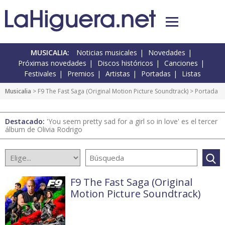
MUSICALIA:
Noticias musicales
Novedades
Próximas novedades
Discos históricos
Canciones
Festivales
Premios
Artistas
Portadas
Listas
Musicalia
>
F9 The Fast Saga (Original Motion Picture Soundtrack)
> Portada
Destacado:
'You seem pretty sad for a girl so in love' es el tercer
álbum de Olivia Rodrigo
F9 The Fast Saga (Original
Motion Picture Soundtrack)