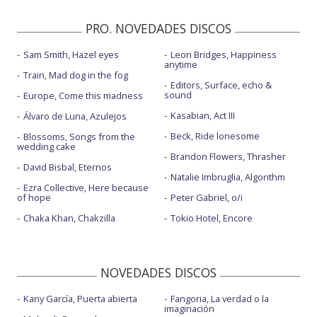
PRO. NOVEDADES DISCOS
Sam Smith, Hazel eyes
Leon Bridges, Happiness
anytime
Train, Mad dog in the fog
Editors, Surface, echo &
sound
Europe, Come this madness
Kasabian, Act III
Álvaro de Luna, Azulejos
Beck, Ride lonesome
Blossoms, Songs from the
wedding cake
Brandon Flowers, Thrasher
David Bisbal, Eternos
Natalie Imbruglia, Algorithm
Ezra Collective, Here because
of hope
Peter Gabriel, o/i
Chaka Khan, Chakzilla
Tokio Hotel, Encore
NOVEDADES DISCOS
Kany García, Puerta abierta
Fangoria, La verdad o la
imaginación