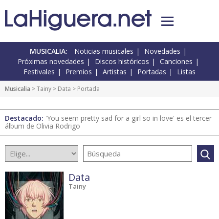
MUSICALIA:
Noticias musicales
Novedades
Próximas novedades
Discos históricos
Canciones
Festivales
Premios
Artistas
Portadas
Listas
Musicalia
> Tainy >
Data
> Portada
Destacado:
'You seem pretty sad for a girl so in love' es el tercer
álbum de Olivia Rodrigo
Data
Tainy