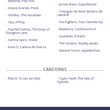
Melendi, Pop rock
Jessie Ware, Superbloom
Ariana Grande, Petal
Triángulo de Amor Bizarro, Mi
catedral
Gorillaz, The mountain
Foo Fighters, Your favorite toy
Tyla, A*Pop
Madonna, Confessions II
Paul McCartney, The boys of
Dungeon Lane
Quevedo, El baifo
Sienna Spiro, Visitor
The Strokes, Reality awaits
Kase.O, Camisa de fuerza
Manuel Turizo, Apambichao
CANCIONES
Rels B, Tu vas sin (fav)
Taylor Swift, The fate of
Ophelia