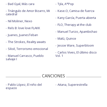
Bad Gyal, Más cara
Tyla, A*Pop
Triángulo de Amor Bizarro, Mi
Kase.O, Camisa de fuerza
catedral
Kany García, Puerta abierta
Nil Moliner, Nexo
FLO, Therapy at the club
Rels B: love love FLAKK
Manuel Turizo, Apambichao
Juanes, JuanesTeban
Malú, Quince
The Strokes, Reality awaits
Jessie Ware, Superbloom
Siloé, Terrorismo emocional
Carlos Vives, El último disco
Manuel Carrasco, Pueblo
Vol. 1
salvaje I
CANCIONES
Pablo López, El niño del
Aitana, Superestrella
espacio