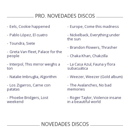
PRO. NOVEDADES DISCOS
Eels, Cookie happened
Europe, Come this madness
Pablo López, El cuatro
Nickelback, Everything under
the sun
Toundra, Siete
Brandon Flowers, Thrasher
Greta Van Fleet, Palace for the
people
Chaka Khan, Chakzilla
Interpol, This mirror weighs a
La Casa Azul, Fauna y flora
ton
subacuática
Natalie Imbruglia, Algorithm
Weezer, Weezer (Gold album)
Los Zigarros, Carne con
The Avalanches, No bad
patatas
memories
Phoebe Bridgers, Lost
Roger Taylor, Violence insane
weekend
in a beautiful world
NOVEDADES DISCOS