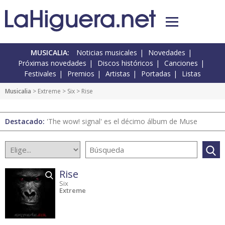
MUSICALIA:
Noticias musicales
Novedades
Próximas novedades
Discos históricos
Canciones
Festivales
Premios
Artistas
Portadas
Listas
Musicalia
> Extreme >
Six
> Rise
Destacado:
'The wow! signal' es el décimo álbum de Muse
Rise
Six
Extreme