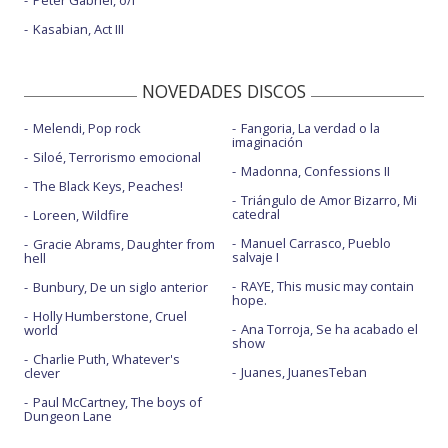
Peter Gabriel, o/i
Kasabian, Act III
NOVEDADES DISCOS
Melendi, Pop rock
Fangoria, La verdad o la
imaginación
Siloé, Terrorismo emocional
Madonna, Confessions II
The Black Keys, Peaches!
Triángulo de Amor Bizarro, Mi
catedral
Loreen, Wildfire
Manuel Carrasco, Pueblo
Gracie Abrams, Daughter from
salvaje I
hell
RAYE, This music may contain
Bunbury, De un siglo anterior
hope.
Holly Humberstone, Cruel
Ana Torroja, Se ha acabado el
world
show
Charlie Puth, Whatever's
Juanes, JuanesTeban
clever
Paul McCartney, The boys of
Dungeon Lane