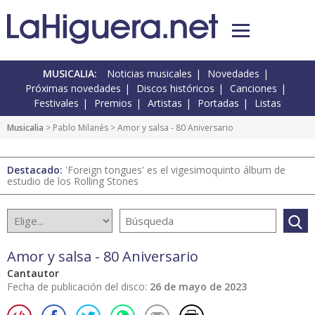
MUSICALIA:
Noticias musicales
Novedades
Próximas novedades
Discos históricos
Canciones
Festivales
Premios
Artistas
Portadas
Listas
Musicalia
> Pablo Milanés > Amor y salsa - 80 Aniversario
Destacado:
'Foreign tongues' es el vigesimoquinto álbum de
estudio de los Rolling Stones
Amor y salsa - 80 Aniversario
Cantautor
Fecha de publicación del disco:
26 de mayo de 2023