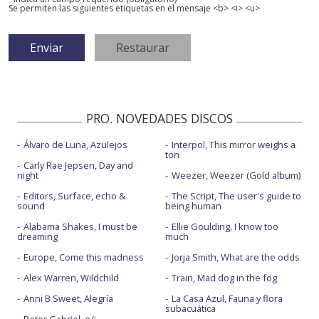
Se permiten las siguientes etiquetas en el mensaje <b> <i> <u>
PRO. NOVEDADES DISCOS
Álvaro de Luna, Azulejos
Interpol, This mirror weighs a
ton
Carly Rae Jepsen, Day and
night
Weezer, Weezer (Gold album)
Editors, Surface, echo &
The Script, The user's guide to
sound
being human
Alabama Shakes, I must be
Ellie Goulding, I know too
dreaming
much
Europe, Come this madness
Jorja Smith, What are the odds
Alex Warren, Wildchild
Train, Mad dog in the fog
Anni B Sweet, Alegría
La Casa Azul, Fauna y flora
subacuática